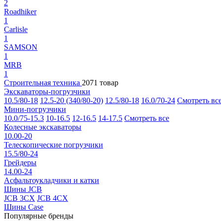
2
Roadhiker
1
Carlisle
1
SAMSON
1
MRB
1
Строительная техника
2071 товар
Экскаваторы-погрузчики
10.5/80-18
12.5-20 (340/80-20)
12.5/80-18
16.0/70-24
Смотреть вс
Мини-погрузчики
10.0/75-15.3
10-16.5
12-16.5
14-17.5
Смотреть все
Колесные экскаваторы
10.00-20
Телескопические погрузчики
15.5/80-24
Грейдеры
14.00-24
Асфальтоукладчики и катки
Шины JCB
JCB 3CX
JCB 4CX
Шины Case
Популярные бренды