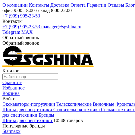
О компании
Контакты
Доставка
Оплата
Гарантии
Отзывы
Блог
офис
9:00-18:00
/ склад
8:00-22:00
+7 (909) 905-23-53
Контакты
+7 (909) 905-23-53
manager@sgshina.ru
Telegram
MAX
Обратный звонок
Обратный звонок
Каталог
Сравнить
Избранное
Корзина
Войти
Экскаваторы-погрузчики
Телескопические
Вилочные
Фронтал
Шины для спецтехники
Строительная техника
Сельхозтехника
для спецтехники
Бренды
Шины для спецтехники
10548 товаров
Популярные бренды
Starmaxx