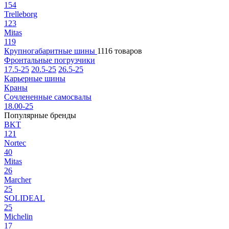
154
Trelleborg
123
Mitas
119
Крупногабаритные шины
1116 товаров
Фронтальные погрузчики
17.5-25
20.5-25
26.5-25
Карьерные шины
Краны
Сочлененные самосвалы
18.00-25
Популярные бренды
BKT
121
Nortec
40
Mitas
26
Marcher
25
SOLIDEAL
25
Michelin
17