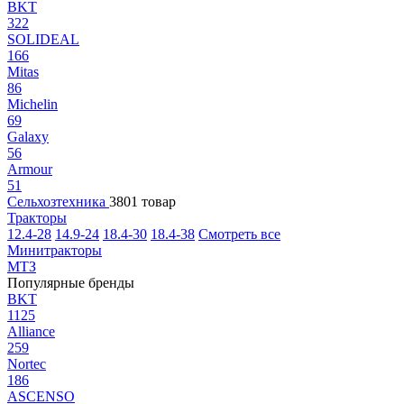
BKT
322
SOLIDEAL
166
Mitas
86
Michelin
69
Galaxy
56
Armour
51
Сельхозтехника
3801 товар
Тракторы
12.4-28
14.9-24
18.4-30
18.4-38
Смотреть все
Минитракторы
МТЗ
Популярные бренды
BKT
1125
Alliance
259
Nortec
186
ASCENSO