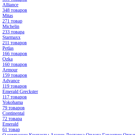
Alliance
348 товаров
Mitas
271 товар
Michelin
233 товара
Starmaxx
211 товаров
Petlas
166 товаров
Ozka
160 товаров
Armour
159 товаров
Advance
119 товаров
Emerald Greckster
117 товаров
Yokohama
79 товаров
Continental
72 товара
Emerald
61 товар
О компании
Контакты
Акции
Доставка
Оплата
Гарантии
Отзы