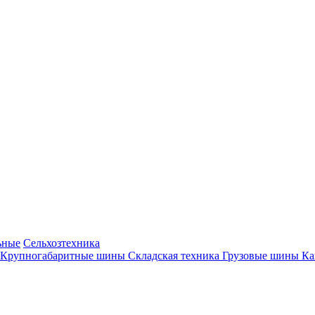
ьные
Сельхозтехника
Крупногабаритные шины
Складская техника
Грузовые шины
К