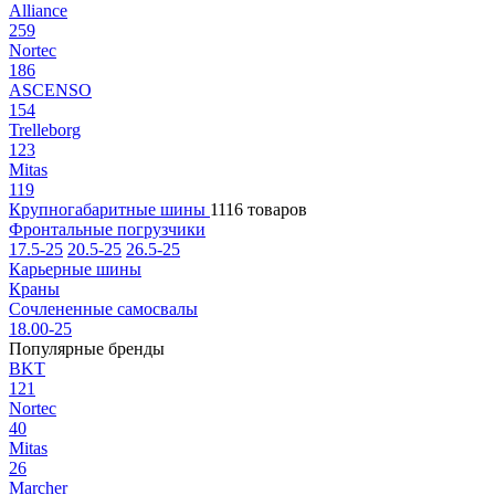
Alliance
259
Nortec
186
ASCENSO
154
Trelleborg
123
Mitas
119
Крупногабаритные шины
1116 товаров
Фронтальные погрузчики
17.5-25
20.5-25
26.5-25
Карьерные шины
Краны
Сочлененные самосвалы
18.00-25
Популярные бренды
BKT
121
Nortec
40
Mitas
26
Marcher