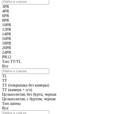
3PR
4PR
6PR
8PR
10PR
12PR
14PR
16PR
18PR
20PR
24PR
PR12
Тип TT/TL
Все
TL
TT
TT (покрышка без камеры)
ТТ (камера + о/л)
Цельнолитая, без бурта, черная
Цельнолитая, с буртом, черная
Тип шины
Все