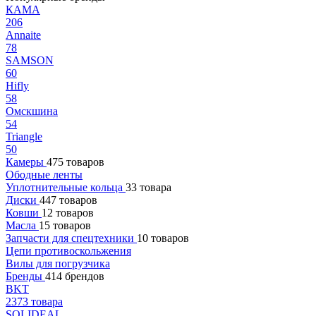
КАМА
206
Annaite
78
SAMSON
60
Hifly
58
Омскшина
54
Triangle
50
Камеры
475 товаров
Ободные ленты
Уплотнительные кольца
33 товара
Диски
447 товаров
Ковши
12 товаров
Масла
15 товаров
Запчасти для спецтехники
10 товаров
Цепи противоскольжения
Вилы для погрузчика
Бренды
414 брендов
BKT
2373 товара
SOLIDEAL