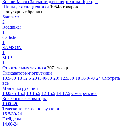
Ковши
Масла
Запчасти для спецтехники
Бренды
Шины для спецтехники
10548 товаров
Популярные бренды
Starmaxx
2
Roadhiker
1
Carlisle
1
SAMSON
1
MRB
1
Строительная техника
2071 товар
Экскаваторы-погрузчики
10.5/80-18
12.5-20 (340/80-20)
12.5/80-18
16.0/70-24
Смотреть
все
Мини-погрузчики
10.0/75-15.3
10-16.5
12-16.5
14-17.5
Смотреть все
Колесные экскаваторы
10.00-20
Телескопические погрузчики
15.5/80-24
Грейдеры
14.00-24