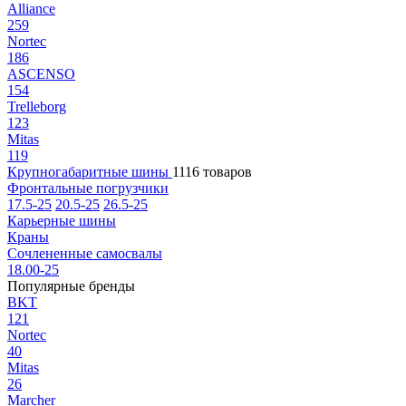
Alliance
259
Nortec
186
ASCENSO
154
Trelleborg
123
Mitas
119
Крупногабаритные шины
1116 товаров
Фронтальные погрузчики
17.5-25
20.5-25
26.5-25
Карьерные шины
Краны
Сочлененные самосвалы
18.00-25
Популярные бренды
BKT
121
Nortec
40
Mitas
26
Marcher