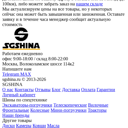
100км), либо можете забрать заказ на
нашем складе
Мы актуализируем цены на все товары, но у некоторых
сейчас она может быть завышенная или заниженная.
Оставьте
заявку
и в течение часа менеджер сообщит актуальную
стоимость
Работаем ежедневно
офис
9:00-18:00
/ склад
8:00-22:00
Москва, Волоколамское шоссе 114к2
Напишите нам
Telegram
MAX
sgshina.ru © 2013-2026
SGSHINA
О нас
Контакты
Отзывы
Блог
Доставка
Оплата
Гарантии
Личный кабинет
Шины по спецтехнике
Экскаваторы-погрузчики
Телескопические
Вилочные
Фронтальные
Колесные
Мини-погрузчики
Тракторы
Наши бренды
Другие товары
Диски
Камеры
Ковши
Масла