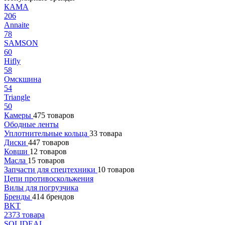
КАМА
206
Annaite
78
SAMSON
60
Hifly
58
Омскшина
54
Triangle
50
Камеры
475 товаров
Ободные ленты
Уплотнительные кольца
33 товара
Диски
447 товаров
Ковши
12 товаров
Масла
15 товаров
Запчасти для спецтехники
10 товаров
Цепи противоскольжения
Вилы для погрузчика
Бренды
414 брендов
BKT
2373 товара
SOLIDEAL