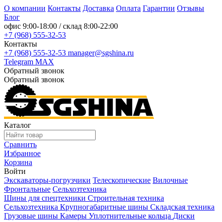
О компании
Контакты
Доставка
Оплата
Гарантии
Отзывы
Блог
офис
9:00-18:00
/ склад
8:00-22:00
+7 (968) 555-32-53
Контакты
+7 (968) 555-32-53
manager@sgshina.ru
Telegram
MAX
Обратный звонок
Обратный звонок
Каталог
Сравнить
Избранное
Корзина
Войти
Экскаваторы-погрузчики
Телескопические
Вилочные
Фронтальные
Сельхозтехника
Шины для спецтехники
Строительная техника
Сельхозтехника
Крупногабаритные шины
Складская техника
Грузовые шины
Камеры
Уплотнительные кольца
Диски