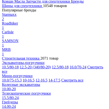
Ковши
Масла
Запчасти для спецтехники
Бренды
Шины для спецтехники
10548 товаров
Популярные бренды
Starmaxx
2
Roadhiker
1
Carlisle
1
SAMSON
1
MRB
1
Строительная техника
2071 товар
Экскаваторы-погрузчики
10.5/80-18
12.5-20 (340/80-20)
12.5/80-18
16.0/70-24
Смотреть
все
Мини-погрузчики
10.0/75-15.3
10-16.5
12-16.5
14-17.5
Смотреть все
Колесные экскаваторы
10.00-20
Телескопические погрузчики
15.5/80-24
Грейдеры
14.00-24