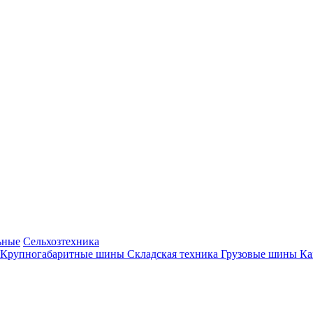
ьные
Сельхозтехника
Крупногабаритные шины
Складская техника
Грузовые шины
К