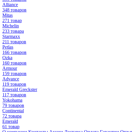
Alliance
348 товаров
Mitas
271 товар
Michelin
233 товара
Starmaxx
211 товаров
Petlas
166 товаров
Ozka
160 товаров
Armour
159 товаров
Advance
119 товаров
Emerald Greckster
117 товаров
Yokohama
79 товаров
Continental
72 товара
Emerald
61 товар
О компании
Контакты
Акции
Доставка
Оплата
Гарантии
Отзы