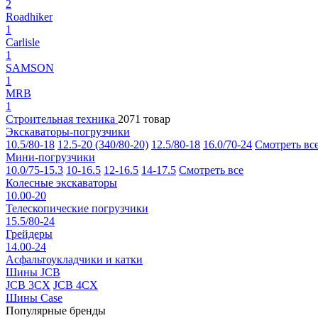
2
Roadhiker
1
Carlisle
1
SAMSON
1
MRB
1
Строительная техника
2071 товар
Экскаваторы-погрузчики
10.5/80-18
12.5-20 (340/80-20)
12.5/80-18
16.0/70-24
Смотреть вс
Мини-погрузчики
10.0/75-15.3
10-16.5
12-16.5
14-17.5
Смотреть все
Колесные экскаваторы
10.00-20
Телескопические погрузчики
15.5/80-24
Грейдеры
14.00-24
Асфальтоукладчики и катки
Шины JCB
JCB 3CX
JCB 4CX
Шины Case
Популярные бренды