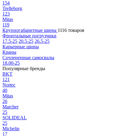
154
Trelleborg
123
Mitas
119
Крупногабаритные шины
1116 товаров
Фронтальные погрузчики
17.5-25
20.5-25
26.5-25
Карьерные шины
Краны
Сочлененные самосвалы
18.00-25
Популярные бренды
BKT
121
Nortec
40
Mitas
26
Marcher
25
SOLIDEAL
25
Michelin
17