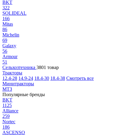
BKT
322
SOLIDEAL
166
Mitas
86
Michelin
69
Galaxy
56
Armour
51
Сельхозтехника
3801 товар
Тракторы
12.4-28
14.9-24
18.4-30
18.4-38
Смотреть все
Минитракторы
МТЗ
Популярные бренды
BKT
1125
Alliance
259
Nortec
186
ASCENSO