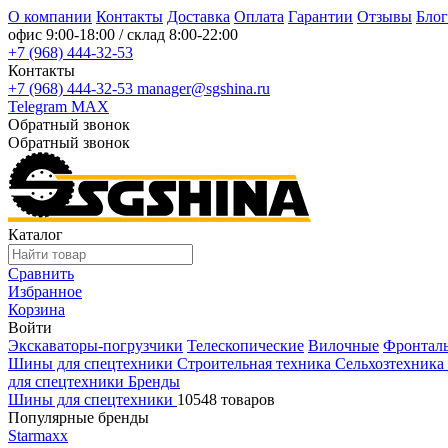
О компании
Контакты
Доставка
Оплата
Гарантии
Отзывы
Блог
офис
9:00-18:00
/ склад
8:00-22:00
+7 (968) 444-32-53
Контакты
+7 (968) 444-32-53
manager@sgshina.ru
Telegram
MAX
Обратный звонок
Обратный звонок
Каталог
Сравнить
Избранное
Корзина
Войти
Экскаваторы-погрузчики
Телескопические
Вилочные
Фронтал
Шины для спецтехники
Строительная техника
Сельхозтехника
для спецтехники
Бренды
Шины для спецтехники
10548 товаров
Популярные бренды
Starmaxx