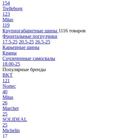
154
Trelleborg
123
Mitas
119
Крупногабаритные шины
1116 товаров
Фронтальные погрузчики
17.5-25
20.5-25
26.5-25
Карьерные шины
Краны
Сочлененные самосвалы
18.00-25
Популярные бренды
BKT
121
Nortec
40
Mitas
26
Marcher
25
SOLIDEAL
25
Michelin
17