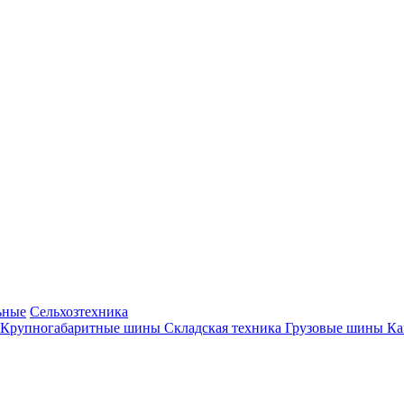
ьные
Сельхозтехника
Крупногабаритные шины
Складская техника
Грузовые шины
К