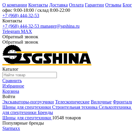
О компании
Контакты
Доставка
Оплата
Гарантии
Отзывы
Блог
офис
9:00-18:00
/ склад
8:00-22:00
+7 (968) 444-32-53
Контакты
+7 (968) 444-32-53
manager@sgshina.ru
Telegram
MAX
Обратный звонок
Обратный звонок
Каталог
Сравнить
Избранное
Корзина
Войти
Экскаваторы-погрузчики
Телескопические
Вилочные
Фронтал
Шины для спецтехники
Строительная техника
Сельхозтехника
для спецтехники
Бренды
Шины для спецтехники
10548 товаров
Популярные бренды
Starmaxx