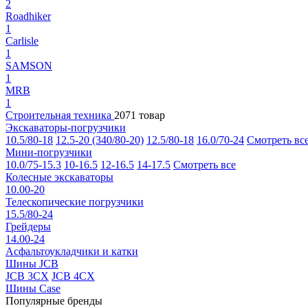
2
Roadhiker
1
Carlisle
1
SAMSON
1
MRB
1
Строительная техника
2071 товар
Экскаваторы-погрузчики
10.5/80-18
12.5-20 (340/80-20)
12.5/80-18
16.0/70-24
Смотреть вс
Мини-погрузчики
10.0/75-15.3
10-16.5
12-16.5
14-17.5
Смотреть все
Колесные экскаваторы
10.00-20
Телескопические погрузчики
15.5/80-24
Грейдеры
14.00-24
Асфальтоукладчики и катки
Шины JCB
JCB 3CX
JCB 4CX
Шины Case
Популярные бренды