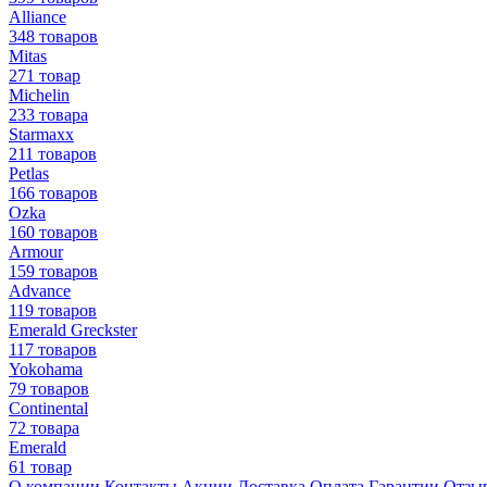
Alliance
348 товаров
Mitas
271 товар
Michelin
233 товара
Starmaxx
211 товаров
Petlas
166 товаров
Ozka
160 товаров
Armour
159 товаров
Advance
119 товаров
Emerald Greckster
117 товаров
Yokohama
79 товаров
Continental
72 товара
Emerald
61 товар
О компании
Контакты
Акции
Доставка
Оплата
Гарантии
Отзы