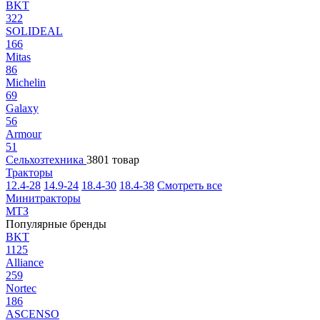
BKT
322
SOLIDEAL
166
Mitas
86
Michelin
69
Galaxy
56
Armour
51
Сельхозтехника
3801 товар
Тракторы
12.4-28
14.9-24
18.4-30
18.4-38
Смотреть все
Минитракторы
МТЗ
Популярные бренды
BKT
1125
Alliance
259
Nortec
186
ASCENSO