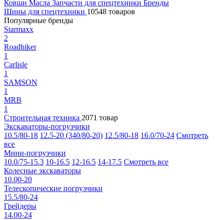
Ковши
Масла
Запчасти для спецтехники
Бренды
Шины для спецтехники
10548 товаров
Популярные бренды
Starmaxx
2
Roadhiker
1
Carlisle
1
SAMSON
1
MRB
1
Строительная техника
2071 товар
Экскаваторы-погрузчики
10.5/80-18
12.5-20 (340/80-20)
12.5/80-18
16.0/70-24
Смотреть
все
Мини-погрузчики
10.0/75-15.3
10-16.5
12-16.5
14-17.5
Смотреть все
Колесные экскаваторы
10.00-20
Телескопические погрузчики
15.5/80-24
Грейдеры
14.00-24