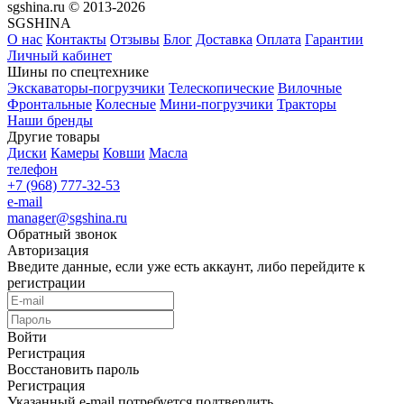
sgshina.ru © 2013-2026
SGSHINA
О нас
Контакты
Отзывы
Блог
Доставка
Оплата
Гарантии
Личный кабинет
Шины по спецтехнике
Экскаваторы-погрузчики
Телескопические
Вилочные
Фронтальные
Колесные
Мини-погрузчики
Тракторы
Наши бренды
Другие товары
Диски
Камеры
Ковши
Масла
телефон
+7 (968) 777-32-53
e-mail
manager@sgshina.ru
Обратный звонок
Авторизация
Введите данные, если уже есть аккаунт, либо перейдите к
регистрации
Войти
Регистрация
Восстановить пароль
Регистрация
Указанный e-mail потребуется подтвердить