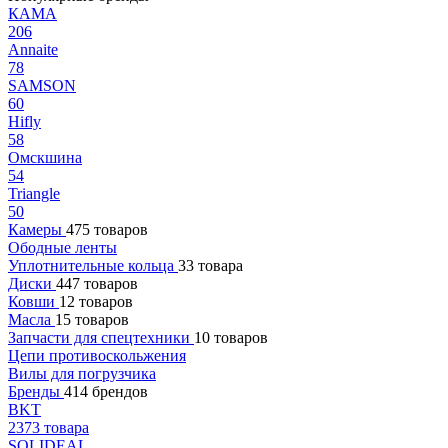
КАМА
206
Annaite
78
SAMSON
60
Hifly
58
Омскшина
54
Triangle
50
Камеры
475 товаров
Ободные ленты
Уплотнительные кольца
33 товара
Диски
447 товаров
Ковши
12 товаров
Масла
15 товаров
Запчасти для спецтехники
10 товаров
Цепи противоскольжения
Вилы для погрузчика
Бренды
414 брендов
BKT
2373 товара
SOLIDEAL