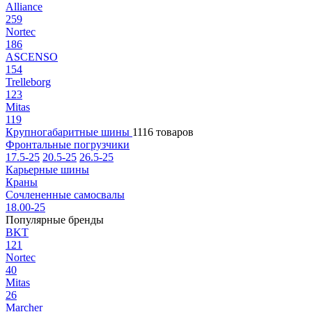
Alliance
259
Nortec
186
ASCENSO
154
Trelleborg
123
Mitas
119
Крупногабаритные шины
1116 товаров
Фронтальные погрузчики
17.5-25
20.5-25
26.5-25
Карьерные шины
Краны
Сочлененные самосвалы
18.00-25
Популярные бренды
BKT
121
Nortec
40
Mitas
26
Marcher