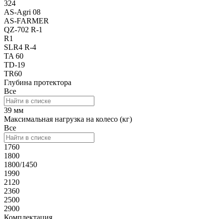
324
AS-Agri 08
AS-FARMER
QZ-702 R-1
R1
SLR4 R-4
TA 60
TD-19
TR60
Глубина протектора
Все
39 мм
Максимальная нагрузка на колесо (кг)
Все
1760
1800
1800/1450
1990
2120
2360
2500
2900
Комплектация