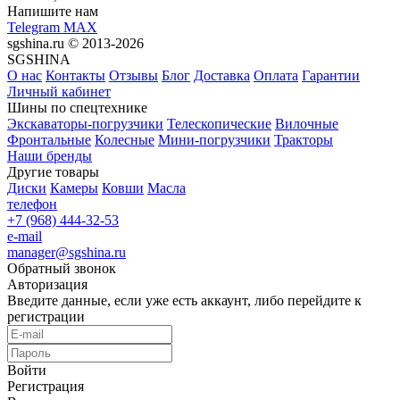
Напишите нам
Telegram
MAX
sgshina.ru © 2013-2026
SGSHINA
О нас
Контакты
Отзывы
Блог
Доставка
Оплата
Гарантии
Личный кабинет
Шины по спецтехнике
Экскаваторы-погрузчики
Телескопические
Вилочные
Фронтальные
Колесные
Мини-погрузчики
Тракторы
Наши бренды
Другие товары
Диски
Камеры
Ковши
Масла
телефон
+7 (968) 444-32-53
e-mail
manager@sgshina.ru
Обратный звонок
Авторизация
Введите данные, если уже есть аккаунт, либо перейдите к
регистрации
Войти
Регистрация