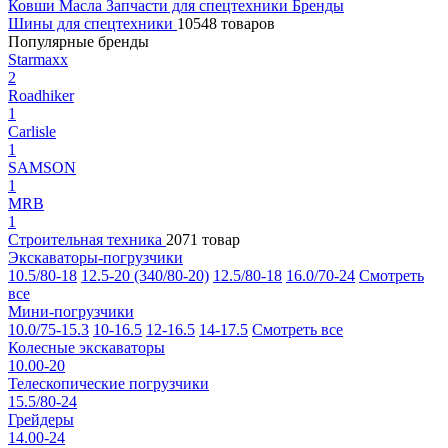
Ковши
Масла
Запчасти для спецтехники
Бренды
Шины для спецтехники
10548 товаров
Популярные бренды
Starmaxx
2
Roadhiker
1
Carlisle
1
SAMSON
1
MRB
1
Строительная техника
2071 товар
Экскаваторы-погрузчики
10.5/80-18
12.5-20 (340/80-20)
12.5/80-18
16.0/70-24
Смотреть
все
Мини-погрузчики
10.0/75-15.3
10-16.5
12-16.5
14-17.5
Смотреть все
Колесные экскаваторы
10.00-20
Телескопические погрузчики
15.5/80-24
Грейдеры
14.00-24