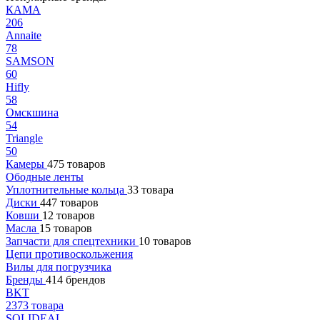
КАМА
206
Annaite
78
SAMSON
60
Hifly
58
Омскшина
54
Triangle
50
Камеры
475 товаров
Ободные ленты
Уплотнительные кольца
33 товара
Диски
447 товаров
Ковши
12 товаров
Масла
15 товаров
Запчасти для спецтехники
10 товаров
Цепи противоскольжения
Вилы для погрузчика
Бренды
414 брендов
BKT
2373 товара
SOLIDEAL