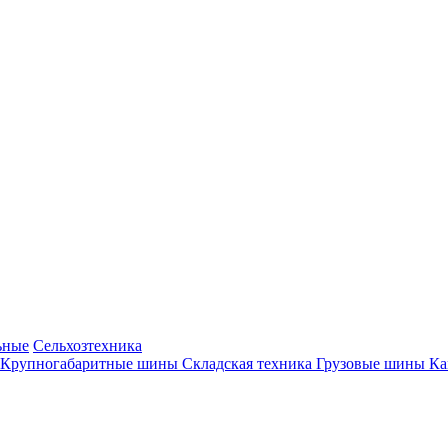
ьные
Сельхозтехника
Крупногабаритные шины
Складская техника
Грузовые шины
К