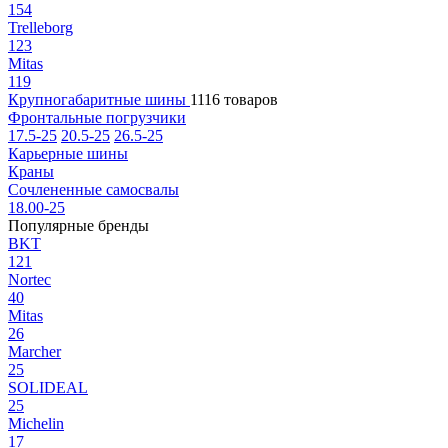
154
Trelleborg
123
Mitas
119
Крупногабаритные шины
1116 товаров
Фронтальные погрузчики
17.5-25
20.5-25
26.5-25
Карьерные шины
Краны
Сочлененные самосвалы
18.00-25
Популярные бренды
BKT
121
Nortec
40
Mitas
26
Marcher
25
SOLIDEAL
25
Michelin
17