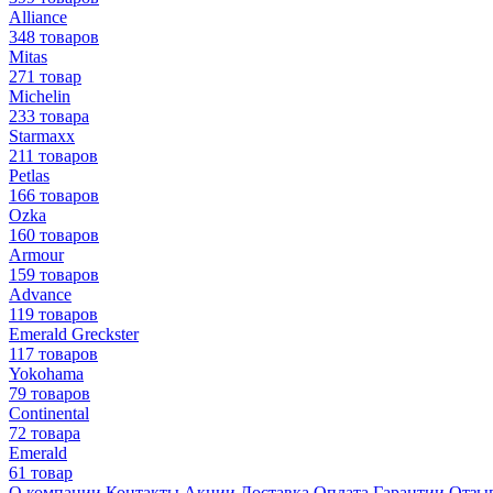
Alliance
348 товаров
Mitas
271 товар
Michelin
233 товара
Starmaxx
211 товаров
Petlas
166 товаров
Ozka
160 товаров
Armour
159 товаров
Advance
119 товаров
Emerald Greckster
117 товаров
Yokohama
79 товаров
Continental
72 товара
Emerald
61 товар
О компании
Контакты
Акции
Доставка
Оплата
Гарантии
Отзы