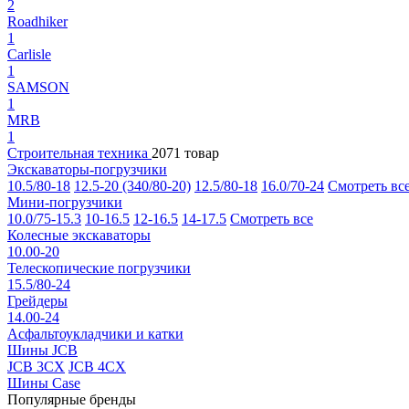
2
Roadhiker
1
Carlisle
1
SAMSON
1
MRB
1
Строительная техника
2071 товар
Экскаваторы-погрузчики
10.5/80-18
12.5-20 (340/80-20)
12.5/80-18
16.0/70-24
Смотреть вс
Мини-погрузчики
10.0/75-15.3
10-16.5
12-16.5
14-17.5
Смотреть все
Колесные экскаваторы
10.00-20
Телескопические погрузчики
15.5/80-24
Грейдеры
14.00-24
Асфальтоукладчики и катки
Шины JCB
JCB 3CX
JCB 4CX
Шины Case
Популярные бренды