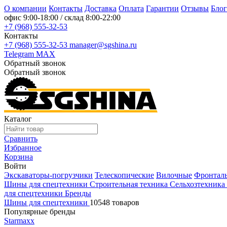
О компании
Контакты
Доставка
Оплата
Гарантии
Отзывы
Блог
офис
9:00-18:00
/ склад
8:00-22:00
+7 (968) 555-32-53
Контакты
+7 (968) 555-32-53
manager@sgshina.ru
Telegram
MAX
Обратный звонок
Обратный звонок
Каталог
Сравнить
Избранное
Корзина
Войти
Экскаваторы-погрузчики
Телескопические
Вилочные
Фронтал
Шины для спецтехники
Строительная техника
Сельхозтехника
для спецтехники
Бренды
Шины для спецтехники
10548 товаров
Популярные бренды
Starmaxx