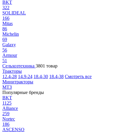
BKT
322
SOLIDEAL
166
Mitas
86
Michelin
69
Galaxy
56
Armour
51
Сельхозтехника
3801 товар
Тракторы
12.4-28
14.9-24
18.4-30
18.4-38
Смотреть все
Минитракторы
МТЗ
Популярные бренды
BKT
1125
Alliance
259
Nortec
186
ASCENSO