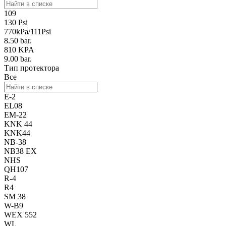
109
130 Psi
770kPa/111Psi
8.50 bar.
810 KPA
9.00 bar.
Тип протектора
Все
E-2
EL08
EM-22
KNK 44
KNK44
NB-38
NB38 EX
NHS
QH107
R-4
R4
SM 38
W-В9
WEX 552
WL