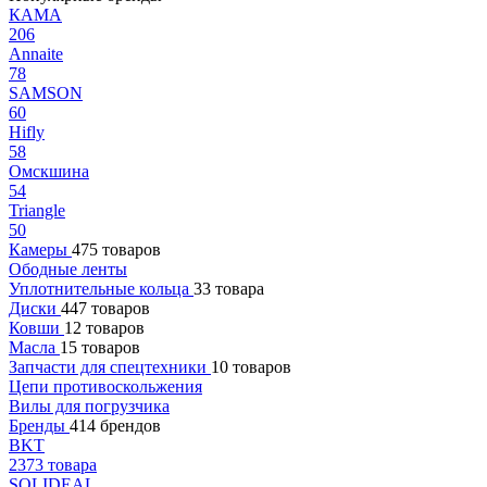
КАМА
206
Annaite
78
SAMSON
60
Hifly
58
Омскшина
54
Triangle
50
Камеры
475 товаров
Ободные ленты
Уплотнительные кольца
33 товара
Диски
447 товаров
Ковши
12 товаров
Масла
15 товаров
Запчасти для спецтехники
10 товаров
Цепи противоскольжения
Вилы для погрузчика
Бренды
414 брендов
BKT
2373 товара
SOLIDEAL