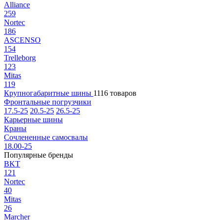
Alliance
259
Nortec
186
ASCENSO
154
Trelleborg
123
Mitas
119
Крупногабаритные шины
1116 товаров
Фронтальные погрузчики
17.5-25
20.5-25
26.5-25
Карьерные шины
Краны
Сочлененные самосвалы
18.00-25
Популярные бренды
BKT
121
Nortec
40
Mitas
26
Marcher