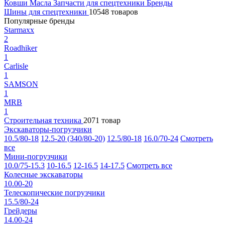
Ковши
Масла
Запчасти для спецтехники
Бренды
Шины для спецтехники
10548 товаров
Популярные бренды
Starmaxx
2
Roadhiker
1
Carlisle
1
SAMSON
1
MRB
1
Строительная техника
2071 товар
Экскаваторы-погрузчики
10.5/80-18
12.5-20 (340/80-20)
12.5/80-18
16.0/70-24
Смотреть
все
Мини-погрузчики
10.0/75-15.3
10-16.5
12-16.5
14-17.5
Смотреть все
Колесные экскаваторы
10.00-20
Телескопические погрузчики
15.5/80-24
Грейдеры
14.00-24