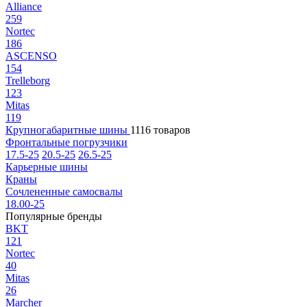
Alliance
259
Nortec
186
ASCENSO
154
Trelleborg
123
Mitas
119
Крупногабаритные шины
1116 товаров
Фронтальные погрузчики
17.5-25
20.5-25
26.5-25
Карьерные шины
Краны
Сочлененные самосвалы
18.00-25
Популярные бренды
BKT
121
Nortec
40
Mitas
26
Marcher