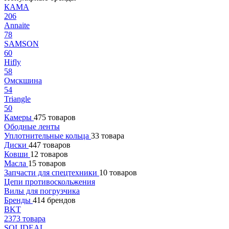
КАМА
206
Annaite
78
SAMSON
60
Hifly
58
Омскшина
54
Triangle
50
Камеры
475 товаров
Ободные ленты
Уплотнительные кольца
33 товара
Диски
447 товаров
Ковши
12 товаров
Масла
15 товаров
Запчасти для спецтехники
10 товаров
Цепи противоскольжения
Вилы для погрузчика
Бренды
414 брендов
BKT
2373 товара
SOLIDEAL