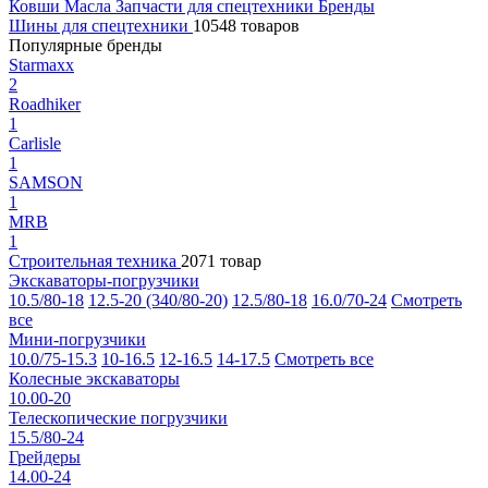
Ковши
Масла
Запчасти для спецтехники
Бренды
Шины для спецтехники
10548 товаров
Популярные бренды
Starmaxx
2
Roadhiker
1
Carlisle
1
SAMSON
1
MRB
1
Строительная техника
2071 товар
Экскаваторы-погрузчики
10.5/80-18
12.5-20 (340/80-20)
12.5/80-18
16.0/70-24
Смотреть
все
Мини-погрузчики
10.0/75-15.3
10-16.5
12-16.5
14-17.5
Смотреть все
Колесные экскаваторы
10.00-20
Телескопические погрузчики
15.5/80-24
Грейдеры
14.00-24