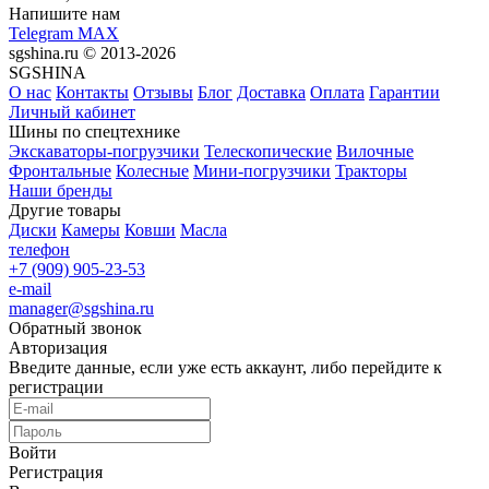
Напишите нам
Telegram
MAX
sgshina.ru © 2013-2026
SGSHINA
О нас
Контакты
Отзывы
Блог
Доставка
Оплата
Гарантии
Личный кабинет
Шины по спецтехнике
Экскаваторы-погрузчики
Телескопические
Вилочные
Фронтальные
Колесные
Мини-погрузчики
Тракторы
Наши бренды
Другие товары
Диски
Камеры
Ковши
Масла
телефон
+7 (909) 905-23-53
e-mail
manager@sgshina.ru
Обратный звонок
Авторизация
Введите данные, если уже есть аккаунт, либо перейдите к
регистрации
Войти
Регистрация