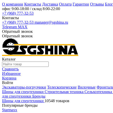
О компании
Контакты
Доставка
Оплата
Гарантии
Отзывы
Блог
офис
9:00-18:00
/ склад
8:00-22:00
+7 (968) 777-32-53
Контакты
+7 (968) 777-32-53
manager@sgshina.ru
Telegram
MAX
Обратный звонок
Обратный звонок
Каталог
Сравнить
Избранное
Корзина
Войти
Экскаваторы-погрузчики
Телескопические
Вилочные
Фронтал
Шины для спецтехники
Строительная техника
Сельхозтехника
для спецтехники
Бренды
Шины для спецтехники
10548 товаров
Популярные бренды
Starmaxx