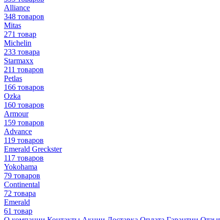
Alliance
348 товаров
Mitas
271 товар
Michelin
233 товара
Starmaxx
211 товаров
Petlas
166 товаров
Ozka
160 товаров
Armour
159 товаров
Advance
119 товаров
Emerald Greckster
117 товаров
Yokohama
79 товаров
Continental
72 товара
Emerald
61 товар
О компании
Контакты
Акции
Доставка
Оплата
Гарантии
Отзы