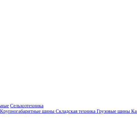
ьные
Сельхозтехника
Крупногабаритные шины
Складская техника
Грузовые шины
К