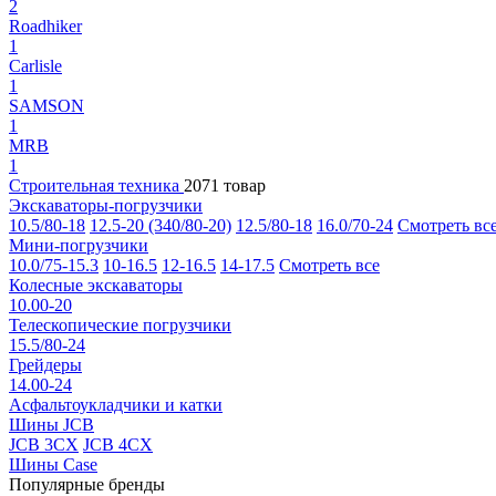
2
Roadhiker
1
Carlisle
1
SAMSON
1
MRB
1
Строительная техника
2071 товар
Экскаваторы-погрузчики
10.5/80-18
12.5-20 (340/80-20)
12.5/80-18
16.0/70-24
Смотреть вс
Мини-погрузчики
10.0/75-15.3
10-16.5
12-16.5
14-17.5
Смотреть все
Колесные экскаваторы
10.00-20
Телескопические погрузчики
15.5/80-24
Грейдеры
14.00-24
Асфальтоукладчики и катки
Шины JCB
JCB 3CX
JCB 4CX
Шины Case
Популярные бренды