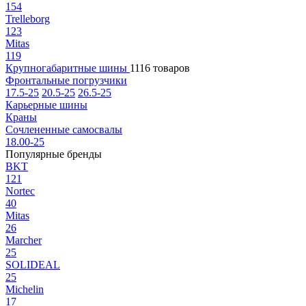
154
Trelleborg
123
Mitas
119
Крупногабаритные шины
1116 товаров
Фронтальные погрузчики
17.5-25
20.5-25
26.5-25
Карьерные шины
Краны
Сочлененные самосвалы
18.00-25
Популярные бренды
BKT
121
Nortec
40
Mitas
26
Marcher
25
SOLIDEAL
25
Michelin
17