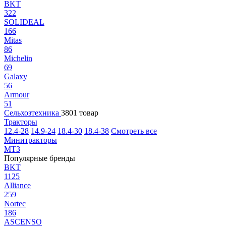
BKT
322
SOLIDEAL
166
Mitas
86
Michelin
69
Galaxy
56
Armour
51
Сельхозтехника
3801 товар
Тракторы
12.4-28
14.9-24
18.4-30
18.4-38
Смотреть все
Минитракторы
МТЗ
Популярные бренды
BKT
1125
Alliance
259
Nortec
186
ASCENSO