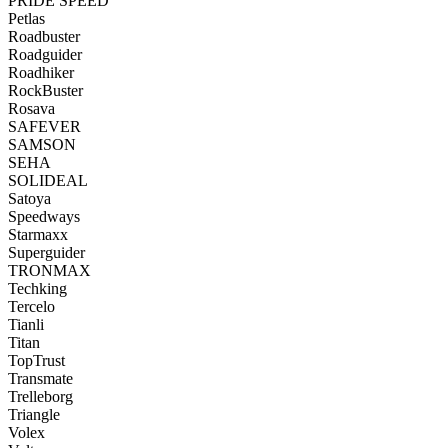
PRIDE SPEED
Petlas
Roadbuster
Roadguider
Roadhiker
RockBuster
Rosava
SAFEVER
SAMSON
SEHA
SOLIDEAL
Satoya
Speedways
Starmaxx
Superguider
TRONMAX
Techking
Tercelo
Tianli
Titan
TopTrust
Transmate
Trelleborg
Triangle
Volex