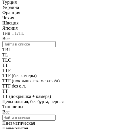
Турция
Украина
Франция
Чехия
Швеция
Япония
Тип TT/TL
Все
TBL
TL
TLO
TT
TTF
TTF (без камеры)
TTF (покрышка+камера+о/л)
TTF без о.л.
TТ
TТ (покрышка + камера)
Цельнолитая, без бурта, черная
Тип шины
Все
Пневматическая
Цельнолитая