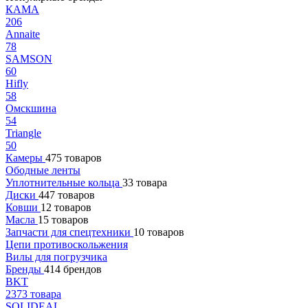
КАМА
206
Annaite
78
SAMSON
60
Hifly
58
Омскшина
54
Triangle
50
Камеры
475 товаров
Ободные ленты
Уплотнительные кольца
33 товара
Диски
447 товаров
Ковши
12 товаров
Масла
15 товаров
Запчасти для спецтехники
10 товаров
Цепи противоскольжения
Вилы для погрузчика
Бренды
414 брендов
BKT
2373 товара
SOLIDEAL