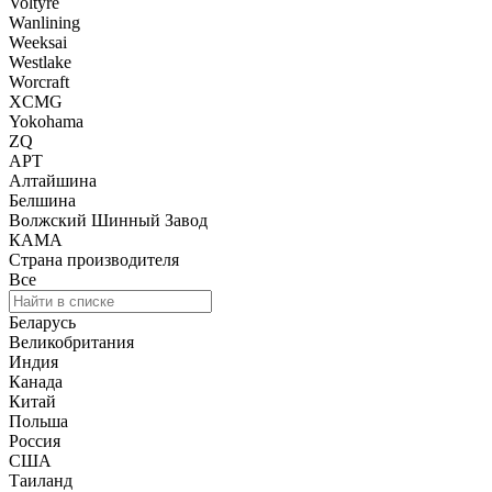
Voltyre
Wanlining
Weeksai
Westlake
Worcraft
XCMG
Yokohama
ZQ
АРТ
Алтайшина
Белшина
Волжский Шинный Завод
КАМА
Страна производителя
Все
Беларусь
Великобритания
Индия
Канада
Китай
Польша
Россия
США
Таиланд