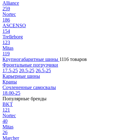
Alliance
259
Nortec
186
ASCENSO
154
Trelleborg
123
Mitas
119
Крупногабаритные шины
1116 товаров
Фронтальные погрузчики
17.5-25
20.5-25
26.5-25
Карьерные шины
Краны
Сочлененные самосвалы
18.00-25
Популярные бренды
BKT
121
Nortec
40
Mitas
26
Marcher