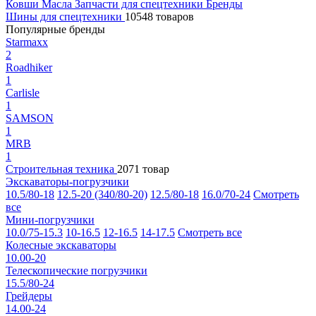
Ковши
Масла
Запчасти для спецтехники
Бренды
Шины для спецтехники
10548 товаров
Популярные бренды
Starmaxx
2
Roadhiker
1
Carlisle
1
SAMSON
1
MRB
1
Строительная техника
2071 товар
Экскаваторы-погрузчики
10.5/80-18
12.5-20 (340/80-20)
12.5/80-18
16.0/70-24
Смотреть
все
Мини-погрузчики
10.0/75-15.3
10-16.5
12-16.5
14-17.5
Смотреть все
Колесные экскаваторы
10.00-20
Телескопические погрузчики
15.5/80-24
Грейдеры
14.00-24