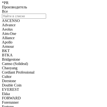
*PR
Производитель
Все
ASCENSO
Advance
Aeolus
Aim-One
Alliance
Apollo
Armour
BKT
BTKA
Bridgestone
Camso (Solideal)
Chaoyang
Cordiant Professional
Cultor
Deestone
Double Coin
EVEREST
Ekka
FORWARD
Forerunner
Fortune