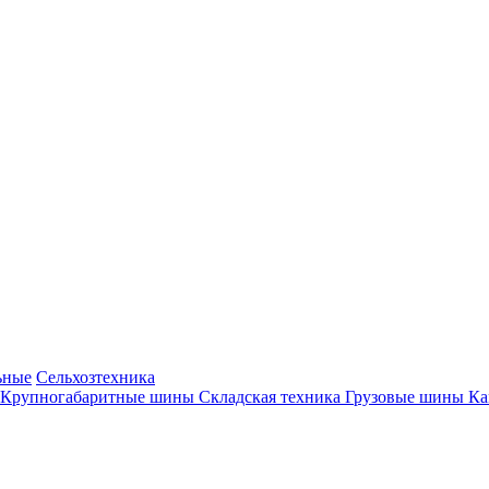
ьные
Сельхозтехника
Крупногабаритные шины
Складская техника
Грузовые шины
К