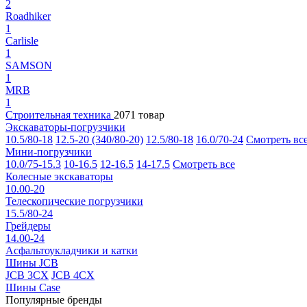
2
Roadhiker
1
Carlisle
1
SAMSON
1
MRB
1
Строительная техника
2071 товар
Экскаваторы-погрузчики
10.5/80-18
12.5-20 (340/80-20)
12.5/80-18
16.0/70-24
Смотреть вс
Мини-погрузчики
10.0/75-15.3
10-16.5
12-16.5
14-17.5
Смотреть все
Колесные экскаваторы
10.00-20
Телескопические погрузчики
15.5/80-24
Грейдеры
14.00-24
Асфальтоукладчики и катки
Шины JCB
JCB 3CX
JCB 4CX
Шины Case
Популярные бренды