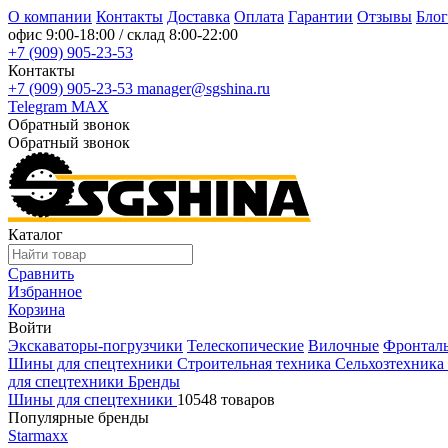
О компании
Контакты
Доставка
Оплата
Гарантии
Отзывы
Блог
офис
9:00-18:00
/ склад
8:00-22:00
+7 (909) 905-23-53
Контакты
+7 (909) 905-23-53
manager@sgshina.ru
Telegram
MAX
Обратный звонок
Обратный звонок
Каталог
Сравнить
Избранное
Корзина
Войти
Экскаваторы-погрузчики
Телескопические
Вилочные
Фронтал
Шины для спецтехники
Строительная техника
Сельхозтехника
для спецтехники
Бренды
Шины для спецтехники
10548 товаров
Популярные бренды
Starmaxx