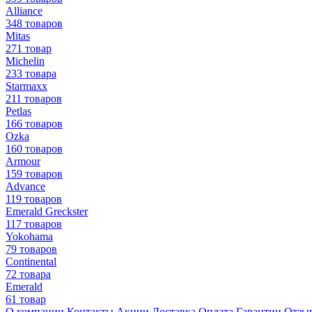
Alliance
348 товаров
Mitas
271 товар
Michelin
233 товара
Starmaxx
211 товаров
Petlas
166 товаров
Ozka
160 товаров
Armour
159 товаров
Advance
119 товаров
Emerald Greckster
117 товаров
Yokohama
79 товаров
Continental
72 товара
Emerald
61 товар
О компании
Контакты
Акции
Доставка
Оплата
Гарантии
Отзы