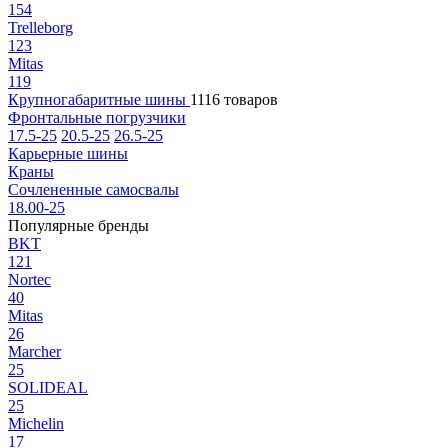
154
Trelleborg
123
Mitas
119
Крупногабаритные шины
1116 товаров
Фронтальные погрузчики
17.5-25
20.5-25
26.5-25
Карьерные шины
Краны
Сочлененные самосвалы
18.00-25
Популярные бренды
BKT
121
Nortec
40
Mitas
26
Marcher
25
SOLIDEAL
25
Michelin
17