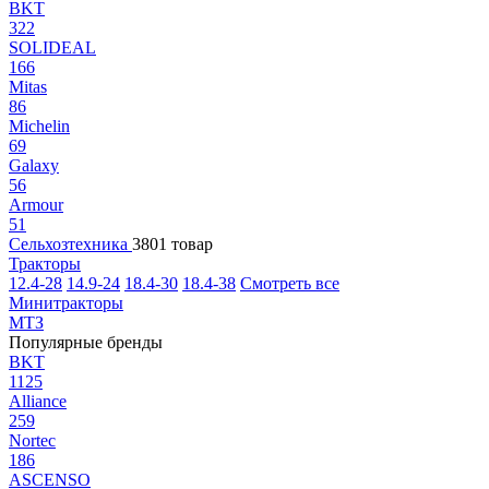
BKT
322
SOLIDEAL
166
Mitas
86
Michelin
69
Galaxy
56
Armour
51
Сельхозтехника
3801 товар
Тракторы
12.4-28
14.9-24
18.4-30
18.4-38
Смотреть все
Минитракторы
МТЗ
Популярные бренды
BKT
1125
Alliance
259
Nortec
186
ASCENSO