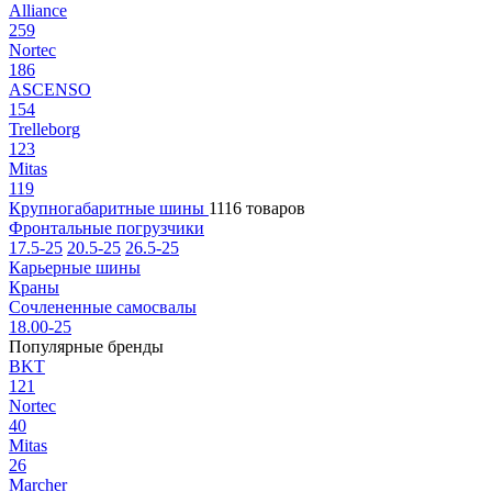
Alliance
259
Nortec
186
ASCENSO
154
Trelleborg
123
Mitas
119
Крупногабаритные шины
1116 товаров
Фронтальные погрузчики
17.5-25
20.5-25
26.5-25
Карьерные шины
Краны
Сочлененные самосвалы
18.00-25
Популярные бренды
BKT
121
Nortec
40
Mitas
26
Marcher