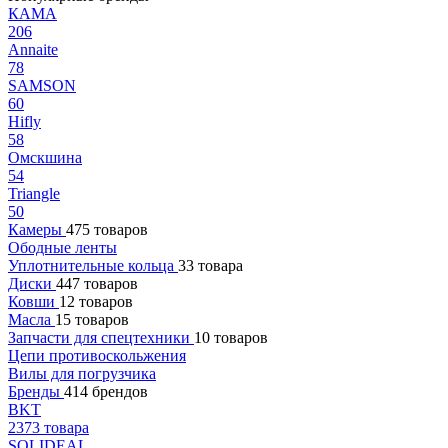
КАМА
206
Annaite
78
SAMSON
60
Hifly
58
Омскшина
54
Triangle
50
Камеры
475 товаров
Ободные ленты
Уплотнительные кольца
33 товара
Диски
447 товаров
Ковши
12 товаров
Масла
15 товаров
Запчасти для спецтехники
10 товаров
Цепи противоскольжения
Вилы для погрузчика
Бренды
414 брендов
BKT
2373 товара
SOLIDEAL