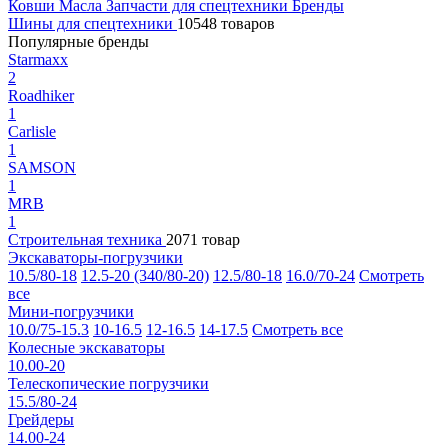
Ковши
Масла
Запчасти для спецтехники
Бренды
Шины для спецтехники
10548 товаров
Популярные бренды
Starmaxx
2
Roadhiker
1
Carlisle
1
SAMSON
1
MRB
1
Строительная техника
2071 товар
Экскаваторы-погрузчики
10.5/80-18
12.5-20 (340/80-20)
12.5/80-18
16.0/70-24
Смотреть
все
Мини-погрузчики
10.0/75-15.3
10-16.5
12-16.5
14-17.5
Смотреть все
Колесные экскаваторы
10.00-20
Телескопические погрузчики
15.5/80-24
Грейдеры
14.00-24