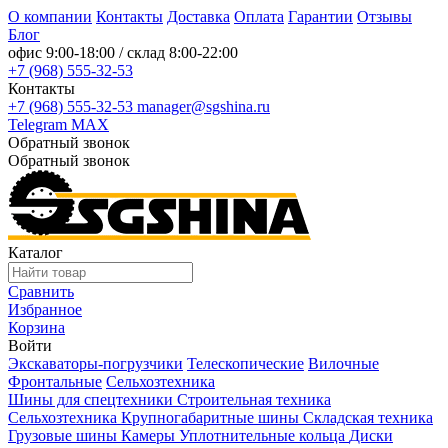
О компании
Контакты
Доставка
Оплата
Гарантии
Отзывы
Блог
офис
9:00-18:00
/ склад
8:00-22:00
+7 (968) 555-32-53
Контакты
+7 (968) 555-32-53
manager@sgshina.ru
Telegram
MAX
Обратный звонок
Обратный звонок
Каталог
Сравнить
Избранное
Корзина
Войти
Экскаваторы-погрузчики
Телескопические
Вилочные
Фронтальные
Сельхозтехника
Шины для спецтехники
Строительная техника
Сельхозтехника
Крупногабаритные шины
Складская техника
Грузовые шины
Камеры
Уплотнительные кольца
Диски