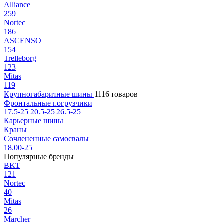
Alliance
259
Nortec
186
ASCENSO
154
Trelleborg
123
Mitas
119
Крупногабаритные шины
1116 товаров
Фронтальные погрузчики
17.5-25
20.5-25
26.5-25
Карьерные шины
Краны
Сочлененные самосвалы
18.00-25
Популярные бренды
BKT
121
Nortec
40
Mitas
26
Marcher