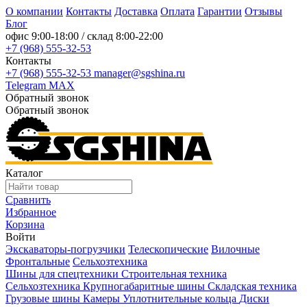
О компании
Контакты
Доставка
Оплата
Гарантии
Отзывы
Блог
офис
9:00-18:00
/ склад
8:00-22:00
+7 (968) 555-32-53
Контакты
+7 (968) 555-32-53
manager@sgshina.ru
Telegram
MAX
Обратный звонок
Обратный звонок
Каталог
Сравнить
Избранное
Корзина
Войти
Экскаваторы-погрузчики
Телескопические
Вилочные
Фронтальные
Сельхозтехника
Шины для спецтехники
Строительная техника
Сельхозтехника
Крупногабаритные шины
Складская техника
Грузовые шины
Камеры
Уплотнительные кольца
Диски