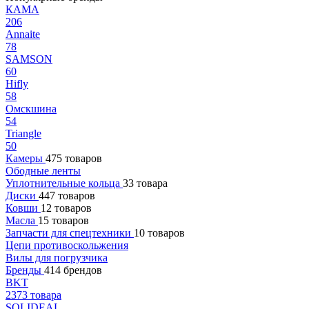
КАМА
206
Annaite
78
SAMSON
60
Hifly
58
Омскшина
54
Triangle
50
Камеры
475 товаров
Ободные ленты
Уплотнительные кольца
33 товара
Диски
447 товаров
Ковши
12 товаров
Масла
15 товаров
Запчасти для спецтехники
10 товаров
Цепи противоскольжения
Вилы для погрузчика
Бренды
414 брендов
BKT
2373 товара
SOLIDEAL