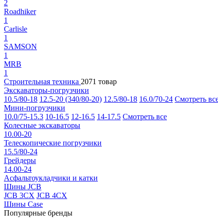
2
Roadhiker
1
Carlisle
1
SAMSON
1
MRB
1
Строительная техника
2071 товар
Экскаваторы-погрузчики
10.5/80-18
12.5-20 (340/80-20)
12.5/80-18
16.0/70-24
Смотреть вс
Мини-погрузчики
10.0/75-15.3
10-16.5
12-16.5
14-17.5
Смотреть все
Колесные экскаваторы
10.00-20
Телескопические погрузчики
15.5/80-24
Грейдеры
14.00-24
Асфальтоукладчики и катки
Шины JCB
JCB 3CX
JCB 4CX
Шины Case
Популярные бренды