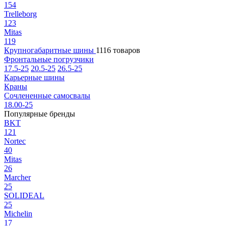
154
Trelleborg
123
Mitas
119
Крупногабаритные шины
1116 товаров
Фронтальные погрузчики
17.5-25
20.5-25
26.5-25
Карьерные шины
Краны
Сочлененные самосвалы
18.00-25
Популярные бренды
BKT
121
Nortec
40
Mitas
26
Marcher
25
SOLIDEAL
25
Michelin
17