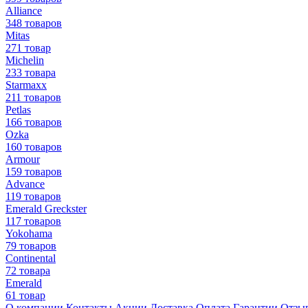
Alliance
348 товаров
Mitas
271 товар
Michelin
233 товара
Starmaxx
211 товаров
Petlas
166 товаров
Ozka
160 товаров
Armour
159 товаров
Advance
119 товаров
Emerald Greckster
117 товаров
Yokohama
79 товаров
Continental
72 товара
Emerald
61 товар
О компании
Контакты
Акции
Доставка
Оплата
Гарантии
Отзы