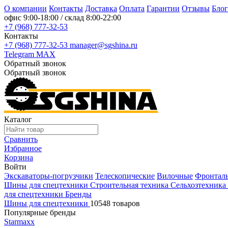
О компании
Контакты
Доставка
Оплата
Гарантии
Отзывы
Блог
офис
9:00-18:00
/ склад
8:00-22:00
+7 (968) 777-32-53
Контакты
+7 (968) 777-32-53
manager@sgshina.ru
Telegram
MAX
Обратный звонок
Обратный звонок
Каталог
Сравнить
Избранное
Корзина
Войти
Экскаваторы-погрузчики
Телескопические
Вилочные
Фронтал
Шины для спецтехники
Строительная техника
Сельхозтехника
для спецтехники
Бренды
Шины для спецтехники
10548 товаров
Популярные бренды
Starmaxx