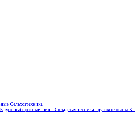
ьные
Сельхозтехника
Крупногабаритные шины
Складская техника
Грузовые шины
К