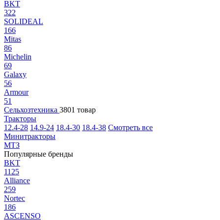
BKT
322
SOLIDEAL
166
Mitas
86
Michelin
69
Galaxy
56
Armour
51
Сельхозтехника
3801 товар
Тракторы
12.4-28
14.9-24
18.4-30
18.4-38
Смотреть все
Минитракторы
МТЗ
Популярные бренды
BKT
1125
Alliance
259
Nortec
186
ASCENSO