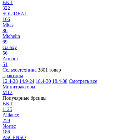
BKT
322
SOLIDEAL
166
Mitas
86
Michelin
69
Galaxy
56
Armour
51
Сельхозтехника
3801 товар
Тракторы
12.4-28
14.9-24
18.4-30
18.4-38
Смотреть все
Минитракторы
МТЗ
Популярные бренды
BKT
1125
Alliance
259
Nortec
186
ASCENSO