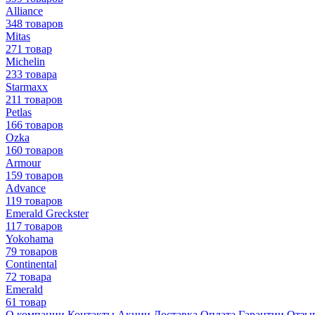
Alliance
348 товаров
Mitas
271 товар
Michelin
233 товара
Starmaxx
211 товаров
Petlas
166 товаров
Ozka
160 товаров
Armour
159 товаров
Advance
119 товаров
Emerald Greckster
117 товаров
Yokohama
79 товаров
Continental
72 товара
Emerald
61 товар
О компании
Контакты
Акции
Доставка
Оплата
Гарантии
Отзы