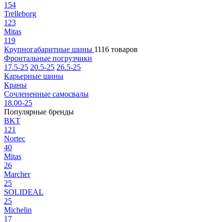
154
Trelleborg
123
Mitas
119
Крупногабаритные шины
1116 товаров
Фронтальные погрузчики
17.5-25
20.5-25
26.5-25
Карьерные шины
Краны
Сочлененные самосвалы
18.00-25
Популярные бренды
BKT
121
Nortec
40
Mitas
26
Marcher
25
SOLIDEAL
25
Michelin
17