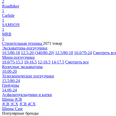
2
Roadhiker
1
Carlisle
1
SAMSON
1
MRB
1
Строительная техника
2071 товар
Экскаваторы-погрузчики
10.5/80-18
12.5-20 (340/80-20)
12.5/80-18
16.0/70-24
Смотреть вс
Мини-погрузчики
10.0/75-15.3
10-16.5
12-16.5
14-17.5
Смотреть все
Колесные экскаваторы
10.00-20
Телескопические погрузчики
15.5/80-24
Грейдеры
14.00-24
Асфальтоукладчики и катки
Шины JCB
JCB 3CX
JCB 4CX
Шины Case
Популярные бренды