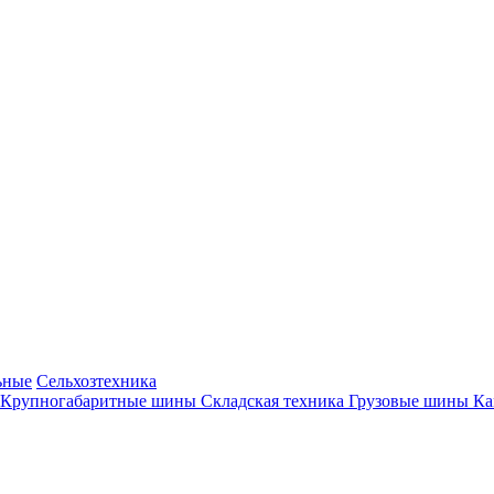
ьные
Сельхозтехника
Крупногабаритные шины
Складская техника
Грузовые шины
К