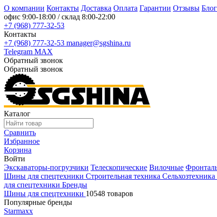
О компании
Контакты
Доставка
Оплата
Гарантии
Отзывы
Блог
офис
9:00-18:00
/ склад
8:00-22:00
+7 (968) 777-32-53
Контакты
+7 (968) 777-32-53
manager@sgshina.ru
Telegram
MAX
Обратный звонок
Обратный звонок
Каталог
Сравнить
Избранное
Корзина
Войти
Экскаваторы-погрузчики
Телескопические
Вилочные
Фронтал
Шины для спецтехники
Строительная техника
Сельхозтехника
для спецтехники
Бренды
Шины для спецтехники
10548 товаров
Популярные бренды
Starmaxx