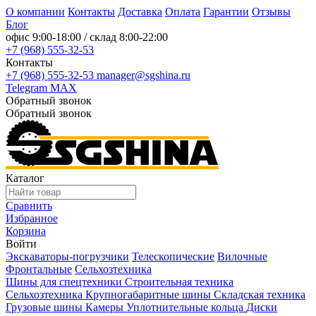
О компании
Контакты
Доставка
Оплата
Гарантии
Отзывы
Блог
офис
9:00-18:00
/ склад
8:00-22:00
+7 (968) 555-32-53
Контакты
+7 (968) 555-32-53
manager@sgshina.ru
Telegram
MAX
Обратный звонок
Обратный звонок
Каталог
Сравнить
Избранное
Корзина
Войти
Экскаваторы-погрузчики
Телескопические
Вилочные
Фронтальные
Сельхозтехника
Шины для спецтехники
Строительная техника
Сельхозтехника
Крупногабаритные шины
Складская техника
Грузовые шины
Камеры
Уплотнительные кольца
Диски