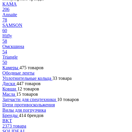
КАМА
206
Annaite
78
SAMSON
60
Hifly
58
Омскшина
54
Triangle
50
Камеры
475 товаров
Ободные ленты
Уплотнительные кольца
33 товара
Диски
447 товаров
Ковши
12 товаров
Масла
15 товаров
Запчасти для спецтехники
10 товаров
Цепи противоскольжения
Вилы для погрузчика
Бренды
414 брендов
BKT
2373 товара
SOLIDEAL