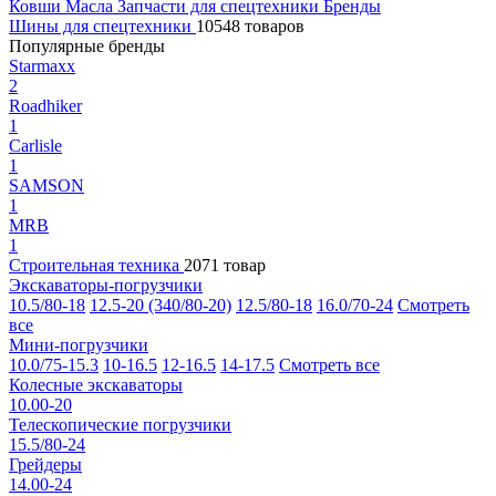
Ковши
Масла
Запчасти для спецтехники
Бренды
Шины для спецтехники
10548 товаров
Популярные бренды
Starmaxx
2
Roadhiker
1
Carlisle
1
SAMSON
1
MRB
1
Строительная техника
2071 товар
Экскаваторы-погрузчики
10.5/80-18
12.5-20 (340/80-20)
12.5/80-18
16.0/70-24
Смотреть
все
Мини-погрузчики
10.0/75-15.3
10-16.5
12-16.5
14-17.5
Смотреть все
Колесные экскаваторы
10.00-20
Телескопические погрузчики
15.5/80-24
Грейдеры
14.00-24