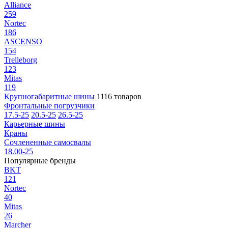
Alliance
259
Nortec
186
ASCENSO
154
Trelleborg
123
Mitas
119
Крупногабаритные шины
1116 товаров
Фронтальные погрузчики
17.5-25
20.5-25
26.5-25
Карьерные шины
Краны
Сочлененные самосвалы
18.00-25
Популярные бренды
BKT
121
Nortec
40
Mitas
26
Marcher