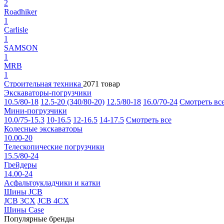
2
Roadhiker
1
Carlisle
1
SAMSON
1
MRB
1
Строительная техника
2071 товар
Экскаваторы-погрузчики
10.5/80-18
12.5-20 (340/80-20)
12.5/80-18
16.0/70-24
Смотреть вс
Мини-погрузчики
10.0/75-15.3
10-16.5
12-16.5
14-17.5
Смотреть все
Колесные экскаваторы
10.00-20
Телескопические погрузчики
15.5/80-24
Грейдеры
14.00-24
Асфальтоукладчики и катки
Шины JCB
JCB 3CX
JCB 4CX
Шины Case
Популярные бренды