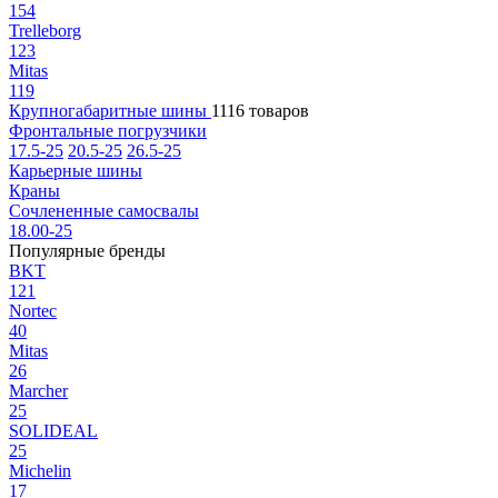
154
Trelleborg
123
Mitas
119
Крупногабаритные шины
1116 товаров
Фронтальные погрузчики
17.5-25
20.5-25
26.5-25
Карьерные шины
Краны
Сочлененные самосвалы
18.00-25
Популярные бренды
BKT
121
Nortec
40
Mitas
26
Marcher
25
SOLIDEAL
25
Michelin
17