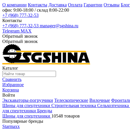
О компании
Контакты
Доставка
Оплата
Гарантии
Отзывы
Блог
офис
9:00-18:00
/ склад
8:00-22:00
+7 (968) 777-32-53
Контакты
+7 (968) 777-32-53
manager@sgshina.ru
Telegram
MAX
Обратный звонок
Обратный звонок
Каталог
Сравнить
Избранное
Корзина
Войти
Экскаваторы-погрузчики
Телескопические
Вилочные
Фронтал
Шины для спецтехники
Строительная техника
Сельхозтехника
для спецтехники
Бренды
Шины для спецтехники
10548 товаров
Популярные бренды
Starmaxx