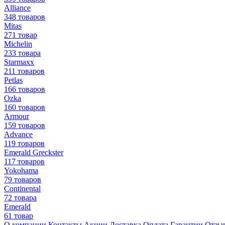
Alliance
348 товаров
Mitas
271 товар
Michelin
233 товара
Starmaxx
211 товаров
Petlas
166 товаров
Ozka
160 товаров
Armour
159 товаров
Advance
119 товаров
Emerald Greckster
117 товаров
Yokohama
79 товаров
Continental
72 товара
Emerald
61 товар
О компании
Контакты
Акции
Доставка
Оплата
Гарантии
Отзы