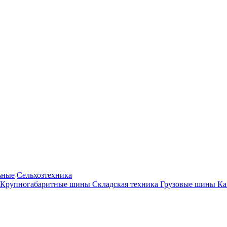
ьные
Сельхозтехника
Крупногабаритные шины
Складская техника
Грузовые шины
К