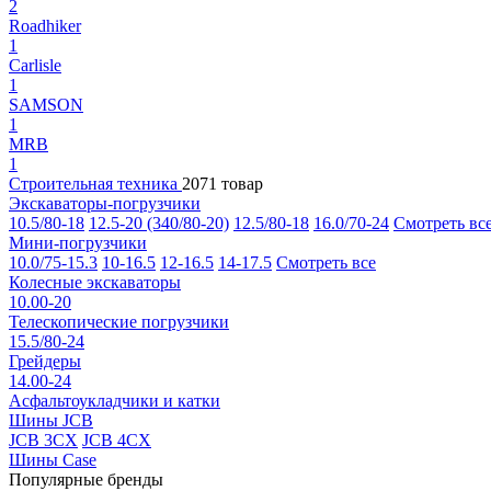
2
Roadhiker
1
Carlisle
1
SAMSON
1
MRB
1
Строительная техника
2071 товар
Экскаваторы-погрузчики
10.5/80-18
12.5-20 (340/80-20)
12.5/80-18
16.0/70-24
Смотреть вс
Мини-погрузчики
10.0/75-15.3
10-16.5
12-16.5
14-17.5
Смотреть все
Колесные экскаваторы
10.00-20
Телескопические погрузчики
15.5/80-24
Грейдеры
14.00-24
Асфальтоукладчики и катки
Шины JCB
JCB 3CX
JCB 4CX
Шины Case
Популярные бренды