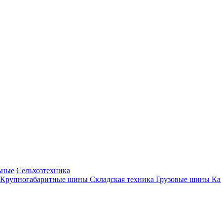
ьные
Сельхозтехника
Крупногабаритные шины
Складская техника
Грузовые шины
К