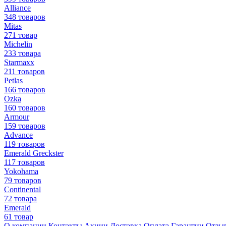
Alliance
348 товаров
Mitas
271 товар
Michelin
233 товара
Starmaxx
211 товаров
Petlas
166 товаров
Ozka
160 товаров
Armour
159 товаров
Advance
119 товаров
Emerald Greckster
117 товаров
Yokohama
79 товаров
Continental
72 товара
Emerald
61 товар
О компании
Контакты
Акции
Доставка
Оплата
Гарантии
Отзы