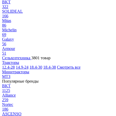
BKT
322
SOLIDEAL
166
Mitas
86
Michelin
69
Galaxy
56
Armour
51
Сельхозтехника
3801 товар
Тракторы
12.4-28
14.9-24
18.4-30
18.4-38
Смотреть все
Минитракторы
МТЗ
Популярные бренды
BKT
1125
Alliance
259
Nortec
186
ASCENSO