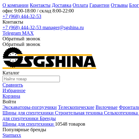
О компании
Контакты
Доставка
Оплата
Гарантии
Отзывы
Блог
офис
9:00-18:00
/ склад
8:00-22:00
+7 (968) 444-32-53
Контакты
+7 (968) 444-32-53
manager@sgshina.ru
Telegram
MAX
Обратный звонок
Обратный звонок
Каталог
Сравнить
Избранное
Корзина
Войти
Экскаваторы-погрузчики
Телескопические
Вилочные
Фронтал
Шины для спецтехники
Строительная техника
Сельхозтехника
для спецтехники
Бренды
Шины для спецтехники
10548 товаров
Популярные бренды
Starmaxx