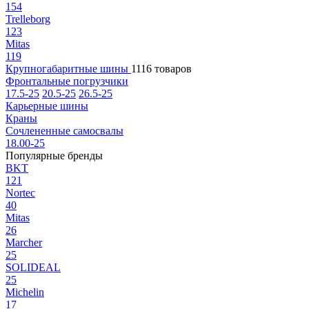
154
Trelleborg
123
Mitas
119
Крупногабаритные шины
1116 товаров
Фронтальные погрузчики
17.5-25
20.5-25
26.5-25
Карьерные шины
Краны
Сочлененные самосвалы
18.00-25
Популярные бренды
BKT
121
Nortec
40
Mitas
26
Marcher
25
SOLIDEAL
25
Michelin
17