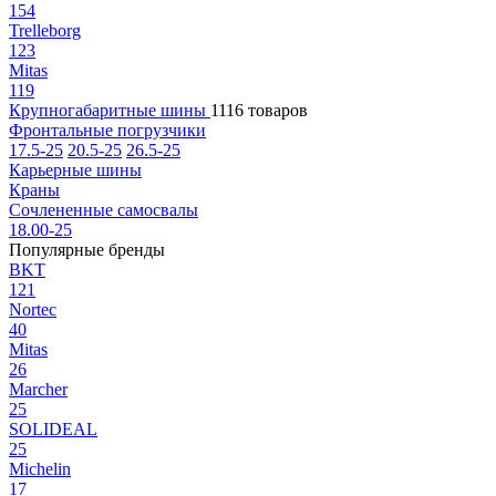
154
Trelleborg
123
Mitas
119
Крупногабаритные шины
1116 товаров
Фронтальные погрузчики
17.5-25
20.5-25
26.5-25
Карьерные шины
Краны
Сочлененные самосвалы
18.00-25
Популярные бренды
BKT
121
Nortec
40
Mitas
26
Marcher
25
SOLIDEAL
25
Michelin
17