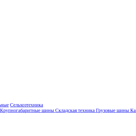
ьные
Сельхозтехника
Крупногабаритные шины
Складская техника
Грузовые шины
К