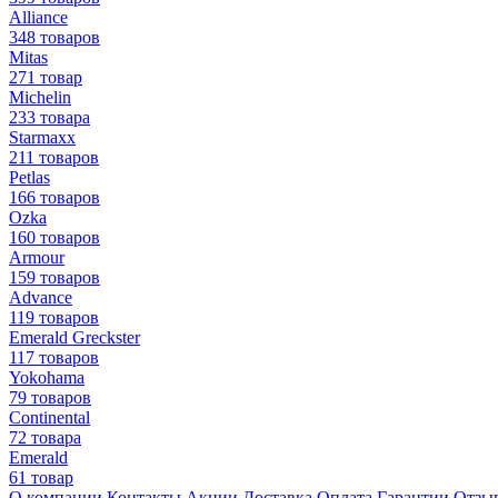
Alliance
348 товаров
Mitas
271 товар
Michelin
233 товара
Starmaxx
211 товаров
Petlas
166 товаров
Ozka
160 товаров
Armour
159 товаров
Advance
119 товаров
Emerald Greckster
117 товаров
Yokohama
79 товаров
Continental
72 товара
Emerald
61 товар
О компании
Контакты
Акции
Доставка
Оплата
Гарантии
Отзы