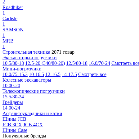
2
Roadhiker
1
Carlisle
1
SAMSON
1
MRB
1
Строительная техника
2071 товар
Экскаваторы-погрузчики
10.5/80-18
12.5-20 (340/80-20)
12.5/80-18
16.0/70-24
Смотреть вс
Мини-погрузчики
10.0/75-15.3
10-16.5
12-16.5
14-17.5
Смотреть все
Колесные экскаваторы
10.00-20
Телескопические погрузчики
15.5/80-24
Грейдеры
14.00-24
Асфальтоукладчики и катки
Шины JCB
JCB 3CX
JCB 4CX
Шины Case
Популярные бренды