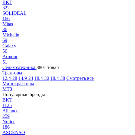
BKT
322
SOLIDEAL
166
Mitas
86
Michelin
69
Galaxy
56
Armour
51
Сельхозтехника
3801 товар
Тракторы
12.4-28
14.9-24
18.4-30
18.4-38
Смотреть все
Минитракторы
МТЗ
Популярные бренды
BKT
1125
Alliance
259
Nortec
186
ASCENSO