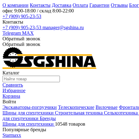
О компании
Контакты
Доставка
Оплата
Гарантии
Отзывы
Блог
офис
9:00-18:00
/ склад
8:00-22:00
+7 (909) 905-23-53
Контакты
+7 (909) 905-23-53
manager@sgshina.ru
Telegram
MAX
Обратный звонок
Обратный звонок
Каталог
Сравнить
Избранное
Корзина
Войти
Экскаваторы-погрузчики
Телескопические
Вилочные
Фронтал
Шины для спецтехники
Строительная техника
Сельхозтехника
для спецтехники
Бренды
Шины для спецтехники
10548 товаров
Популярные бренды
Starmaxx