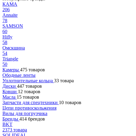
КАМА
206
Annaite
78
SAMSON
60
Hifly
58
Омскшина
54
Triangle
50
Камеры
475 товаров
Ободные ленты
Уплотнительные кольца
33 товара
Диски
447 товаров
Ковши
12 товаров
Масла
15 товаров
Запчасти для спецтехники
10 товаров
Цепи противоскольжения
Вилы для погрузчика
Бренды
414 брендов
BKT
2373 товара
SOLIDEAL