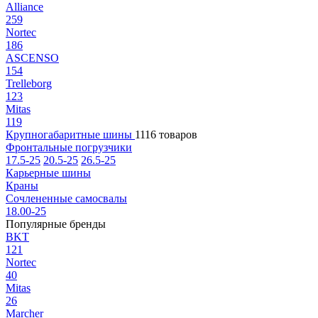
Alliance
259
Nortec
186
ASCENSO
154
Trelleborg
123
Mitas
119
Крупногабаритные шины
1116 товаров
Фронтальные погрузчики
17.5-25
20.5-25
26.5-25
Карьерные шины
Краны
Сочлененные самосвалы
18.00-25
Популярные бренды
BKT
121
Nortec
40
Mitas
26
Marcher