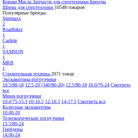
Ковши
Масла
Запчасти для спецтехники
Бренды
Шины для спецтехники
10548 товаров
Популярные бренды
Starmaxx
2
Roadhiker
1
Carlisle
1
SAMSON
1
MRB
1
Строительная техника
2071 товар
Экскаваторы-погрузчики
10.5/80-18
12.5-20 (340/80-20)
12.5/80-18
16.0/70-24
Смотреть
все
Мини-погрузчики
10.0/75-15.3
10-16.5
12-16.5
14-17.5
Смотреть все
Колесные экскаваторы
10.00-20
Телескопические погрузчики
15.5/80-24
Грейдеры
14.00-24