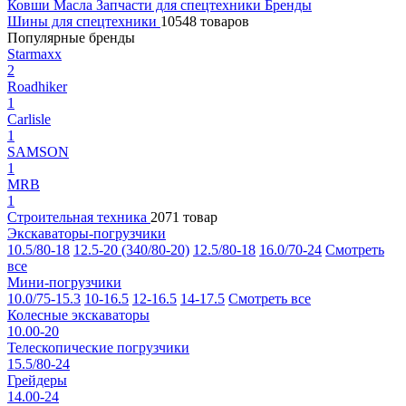
Ковши
Масла
Запчасти для спецтехники
Бренды
Шины для спецтехники
10548 товаров
Популярные бренды
Starmaxx
2
Roadhiker
1
Carlisle
1
SAMSON
1
MRB
1
Строительная техника
2071 товар
Экскаваторы-погрузчики
10.5/80-18
12.5-20 (340/80-20)
12.5/80-18
16.0/70-24
Смотреть
все
Мини-погрузчики
10.0/75-15.3
10-16.5
12-16.5
14-17.5
Смотреть все
Колесные экскаваторы
10.00-20
Телескопические погрузчики
15.5/80-24
Грейдеры
14.00-24