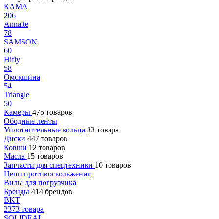
КАМА
206
Annaite
78
SAMSON
60
Hifly
58
Омскшина
54
Triangle
50
Камеры
475 товаров
Ободные ленты
Уплотнительные кольца
33 товара
Диски
447 товаров
Ковши
12 товаров
Масла
15 товаров
Запчасти для спецтехники
10 товаров
Цепи противоскольжения
Вилы для погрузчика
Бренды
414 брендов
BKT
2373 товара
SOLIDEAL