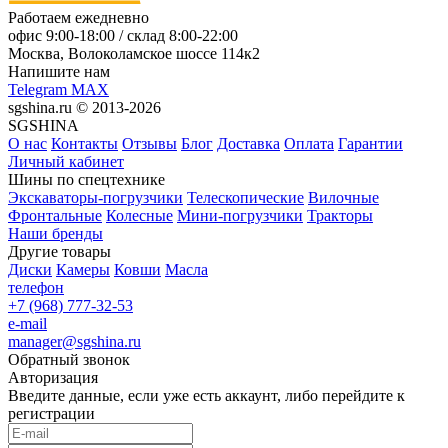
Работаем ежедневно
офис
9:00-18:00
/ склад
8:00-22:00
Москва, Волоколамское шоссе 114к2
Напишите нам
Telegram
MAX
sgshina.ru © 2013-2026
SGSHINA
О нас
Контакты
Отзывы
Блог
Доставка
Оплата
Гарантии
Личный кабинет
Шины по спецтехнике
Экскаваторы-погрузчики
Телескопические
Вилочные
Фронтальные
Колесные
Мини-погрузчики
Тракторы
Наши бренды
Другие товары
Диски
Камеры
Ковши
Масла
телефон
+7 (968) 777-32-53
e-mail
manager@sgshina.ru
Обратный звонок
Авторизация
Введите данные, если уже есть аккаунт, либо перейдите к
регистрации