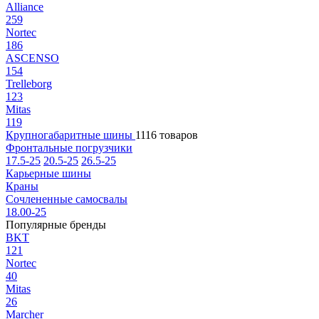
Alliance
259
Nortec
186
ASCENSO
154
Trelleborg
123
Mitas
119
Крупногабаритные шины
1116 товаров
Фронтальные погрузчики
17.5-25
20.5-25
26.5-25
Карьерные шины
Краны
Сочлененные самосвалы
18.00-25
Популярные бренды
BKT
121
Nortec
40
Mitas
26
Marcher