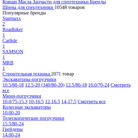
Ковши
Масла
Запчасти для спецтехники
Бренды
Шины для спецтехники
10548 товаров
Популярные бренды
Starmaxx
2
Roadhiker
1
Carlisle
1
SAMSON
1
MRB
1
Строительная техника
2071 товар
Экскаваторы-погрузчики
10.5/80-18
12.5-20 (340/80-20)
12.5/80-18
16.0/70-24
Смотреть
все
Мини-погрузчики
10.0/75-15.3
10-16.5
12-16.5
14-17.5
Смотреть все
Колесные экскаваторы
10.00-20
Телескопические погрузчики
15.5/80-24
Грейдеры
14.00-24