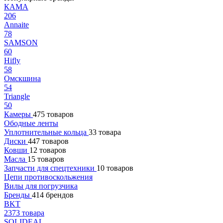
КАМА
206
Annaite
78
SAMSON
60
Hifly
58
Омскшина
54
Triangle
50
Камеры
475 товаров
Ободные ленты
Уплотнительные кольца
33 товара
Диски
447 товаров
Ковши
12 товаров
Масла
15 товаров
Запчасти для спецтехники
10 товаров
Цепи противоскольжения
Вилы для погрузчика
Бренды
414 брендов
BKT
2373 товара
SOLIDEAL