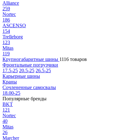
Alliance
259
Nortec
186
ASCENSO
154
Trelleborg
123
Mitas
119
Крупногабаритные шины
1116 товаров
Фронтальные погрузчики
17.5-25
20.5-25
26.5-25
Карьерные шины
Краны
Сочлененные самосвалы
18.00-25
Популярные бренды
BKT
121
Nortec
40
Mitas
26
Marcher