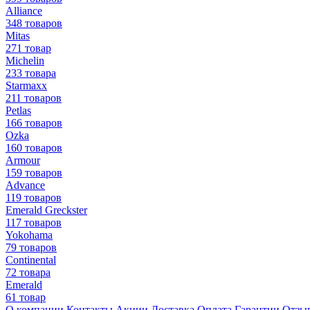
Alliance
348 товаров
Mitas
271 товар
Michelin
233 товара
Starmaxx
211 товаров
Petlas
166 товаров
Ozka
160 товаров
Armour
159 товаров
Advance
119 товаров
Emerald Greckster
117 товаров
Yokohama
79 товаров
Continental
72 товара
Emerald
61 товар
О компании
Контакты
Акции
Доставка
Оплата
Гарантии
Отзы