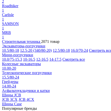
2
Roadhiker
1
Carlisle
1
SAMSON
1
MRB
1
Строительная техника
2071 товар
Экскаваторы-погрузчики
10.5/80-18
12.5-20 (340/80-20)
12.5/80-18
16.0/70-24
Смотреть вс
Мини-погрузчики
10.0/75-15.3
10-16.5
12-16.5
14-17.5
Смотреть все
Колесные экскаваторы
10.00-20
Телескопические погрузчики
15.5/80-24
Грейдеры
14.00-24
Асфальтоукладчики и катки
Шины JCB
JCB 3CX
JCB 4CX
Шины Case
Популярные бренды