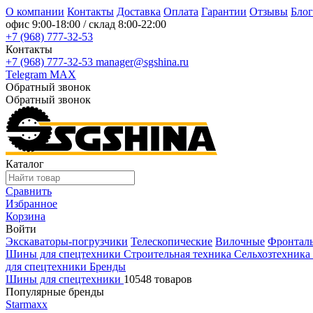
О компании
Контакты
Доставка
Оплата
Гарантии
Отзывы
Блог
офис
9:00-18:00
/ склад
8:00-22:00
+7 (968) 777-32-53
Контакты
+7 (968) 777-32-53
manager@sgshina.ru
Telegram
MAX
Обратный звонок
Обратный звонок
Каталог
Сравнить
Избранное
Корзина
Войти
Экскаваторы-погрузчики
Телескопические
Вилочные
Фронтал
Шины для спецтехники
Строительная техника
Сельхозтехника
для спецтехники
Бренды
Шины для спецтехники
10548 товаров
Популярные бренды
Starmaxx