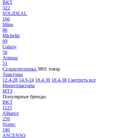
BKT
322
SOLIDEAL
166
Mitas
86
Michelin
69
Galaxy
56
Armour
51
Сельхозтехника
3801 товар
Тракторы
12.4-28
14.9-24
18.4-30
18.4-38
Смотреть все
Минитракторы
МТЗ
Популярные бренды
BKT
1125
Alliance
259
Nortec
186
ASCENSO