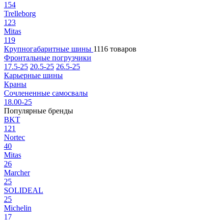
154
Trelleborg
123
Mitas
119
Крупногабаритные шины
1116 товаров
Фронтальные погрузчики
17.5-25
20.5-25
26.5-25
Карьерные шины
Краны
Сочлененные самосвалы
18.00-25
Популярные бренды
BKT
121
Nortec
40
Mitas
26
Marcher
25
SOLIDEAL
25
Michelin
17