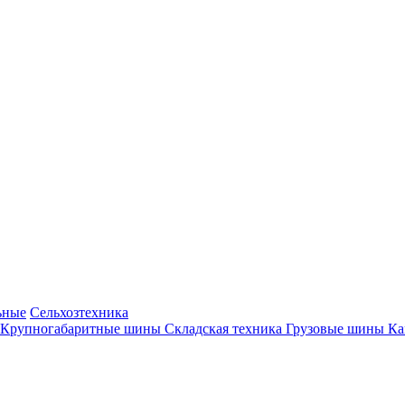
ьные
Сельхозтехника
Крупногабаритные шины
Складская техника
Грузовые шины
К