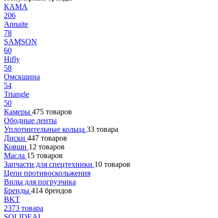
КАМА
206
Annaite
78
SAMSON
60
Hifly
58
Омскшина
54
Triangle
50
Камеры
475 товаров
Ободные ленты
Уплотнительные кольца
33 товара
Диски
447 товаров
Ковши
12 товаров
Масла
15 товаров
Запчасти для спецтехники
10 товаров
Цепи противоскольжения
Вилы для погрузчика
Бренды
414 брендов
BKT
2373 товара
SOLIDEAL