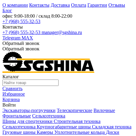
О компании
Контакты
Доставка
Оплата
Гарантии
Отзывы
Блог
офис
9:00-18:00
/ склад
8:00-22:00
+7 (968) 555-32-53
Контакты
+7 (968) 555-32-53
manager@sgshina.ru
Telegram
MAX
Обратный звонок
Обратный звонок
Каталог
Сравнить
Избранное
Корзина
Войти
Экскаваторы-погрузчики
Телескопические
Вилочные
Фронтальные
Сельхозтехника
Шины для спецтехники
Строительная техника
Сельхозтехника
Крупногабаритные шины
Складская техника
Грузовые шины
Камеры
Уплотнительные кольца
Диски