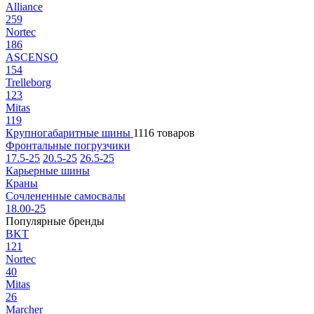
Alliance
259
Nortec
186
ASCENSO
154
Trelleborg
123
Mitas
119
Крупногабаритные шины
1116 товаров
Фронтальные погрузчики
17.5-25
20.5-25
26.5-25
Карьерные шины
Краны
Сочлененные самосвалы
18.00-25
Популярные бренды
BKT
121
Nortec
40
Mitas
26
Marcher