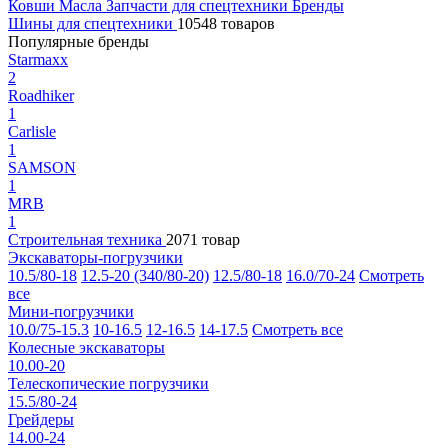
Ковши
Масла
Запчасти для спецтехники
Бренды
Шины для спецтехники
10548 товаров
Популярные бренды
Starmaxx
2
Roadhiker
1
Carlisle
1
SAMSON
1
MRB
1
Строительная техника
2071 товар
Экскаваторы-погрузчики
10.5/80-18
12.5-20 (340/80-20)
12.5/80-18
16.0/70-24
Смотреть
все
Мини-погрузчики
10.0/75-15.3
10-16.5
12-16.5
14-17.5
Смотреть все
Колесные экскаваторы
10.00-20
Телескопические погрузчики
15.5/80-24
Грейдеры
14.00-24