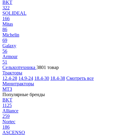
BKT
322
SOLIDEAL
166
Mitas
86
Michelin
69
Galaxy
56
Armour
51
Сельхозтехника
3801 товар
Тракторы
12.4-28
14.9-24
18.4-30
18.4-38
Смотреть все
Минитракторы
МТЗ
Популярные бренды
BKT
1125
Alliance
259
Nortec
186
ASCENSO