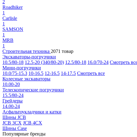
2
Roadhiker
1
Carlisle
1
SAMSON
1
MRB
1
Строительная техника
2071 товар
Экскаваторы-погрузчики
10.5/80-18
12.5-20 (340/80-20)
12.5/80-18
16.0/70-24
Смотреть вс
Мини-погрузчики
10.0/75-15.3
10-16.5
12-16.5
14-17.5
Смотреть все
Колесные экскаваторы
10.00-20
Телескопические погрузчики
15.5/80-24
Грейдеры
14.00-24
Асфальтоукладчики и катки
Шины JCB
JCB 3CX
JCB 4CX
Шины Case
Популярные бренды