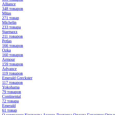
Alliance
348 товаров
Mitas
271 товар
Michelin
233 товара
Starmaxx
211 товаров
Petlas
166 товаров
Ozka
160 товаров
Armour
159 товаров
Advance
119 товаров
Emerald Greckster
117 товаров
Yokohama
79 товаров
Continental
72 товара
Emerald
61 товар
О компании
Контакты
Акции
Доставка
Оплата
Гарантии
Отзы