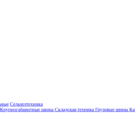
ьные
Сельхозтехника
Крупногабаритные шины
Складская техника
Грузовые шины
К