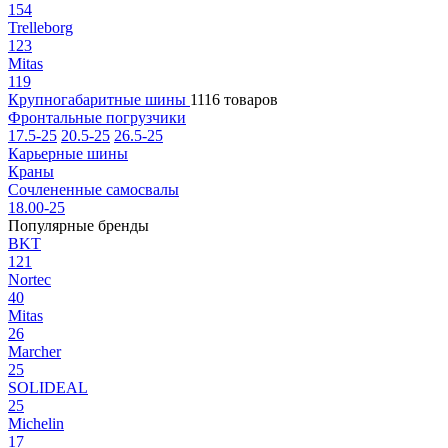
154
Trelleborg
123
Mitas
119
Крупногабаритные шины
1116 товаров
Фронтальные погрузчики
17.5-25
20.5-25
26.5-25
Карьерные шины
Краны
Сочлененные самосвалы
18.00-25
Популярные бренды
BKT
121
Nortec
40
Mitas
26
Marcher
25
SOLIDEAL
25
Michelin
17