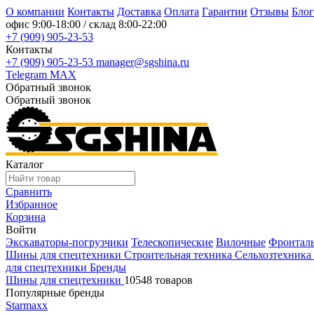
О компании
Контакты
Доставка
Оплата
Гарантии
Отзывы
Блог
офис
9:00-18:00
/ склад
8:00-22:00
+7 (909) 905-23-53
Контакты
+7 (909) 905-23-53
manager@sgshina.ru
Telegram
MAX
Обратный звонок
Обратный звонок
Каталог
Сравнить
Избранное
Корзина
Войти
Экскаваторы-погрузчики
Телескопические
Вилочные
Фронтал
Шины для спецтехники
Строительная техника
Сельхозтехника
для спецтехники
Бренды
Шины для спецтехники
10548 товаров
Популярные бренды
Starmaxx