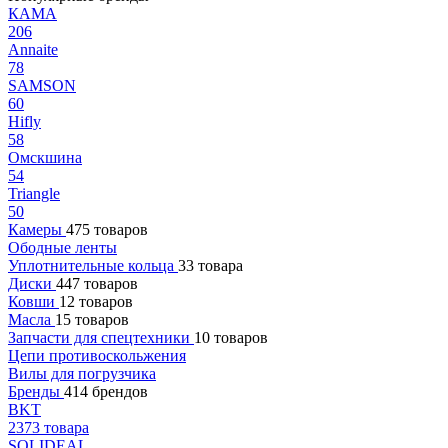
КАМА
206
Annaite
78
SAMSON
60
Hifly
58
Омскшина
54
Triangle
50
Камеры
475 товаров
Ободные ленты
Уплотнительные кольца
33 товара
Диски
447 товаров
Ковши
12 товаров
Масла
15 товаров
Запчасти для спецтехники
10 товаров
Цепи противоскольжения
Вилы для погрузчика
Бренды
414 брендов
BKT
2373 товара
SOLIDEAL