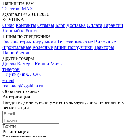
Напишите нам
Telegram
MAX
sgshina.ru © 2013-2026
SGSHINA
О нас
Контакты
Отзывы
Блог
Доставка
Оплата
Гарантии
Личный кабинет
Шины по спецтехнике
Экскаваторы-погрузчики
Телескопические
Вилочные
Фронтальные
Колесные
Мини-погрузчики
Тракторы
Наши бренды
Другие товары
Диски
Камеры
Ковши
Масла
телефон
+7 (909) 905-23-53
e-mail
manager@sgshina.ru
Обратный звонок
Авторизация
Введите данные, если уже есть аккаунт, либо перейдите к
регистрации
Войти
Регистрация