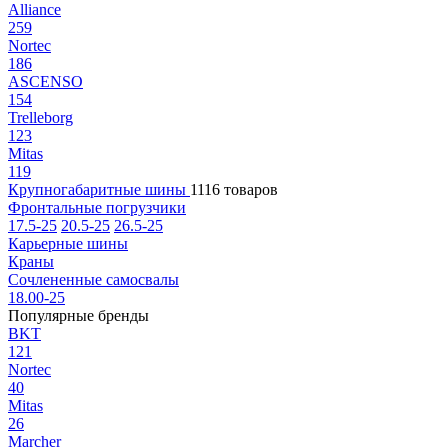
Alliance
259
Nortec
186
ASCENSO
154
Trelleborg
123
Mitas
119
Крупногабаритные шины
1116 товаров
Фронтальные погрузчики
17.5-25
20.5-25
26.5-25
Карьерные шины
Краны
Сочлененные самосвалы
18.00-25
Популярные бренды
BKT
121
Nortec
40
Mitas
26
Marcher