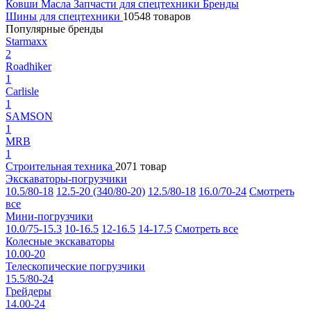
Ковши
Масла
Запчасти для спецтехники
Бренды
Шины для спецтехники
10548 товаров
Популярные бренды
Starmaxx
2
Roadhiker
1
Carlisle
1
SAMSON
1
MRB
1
Строительная техника
2071 товар
Экскаваторы-погрузчики
10.5/80-18
12.5-20 (340/80-20)
12.5/80-18
16.0/70-24
Смотреть
все
Мини-погрузчики
10.0/75-15.3
10-16.5
12-16.5
14-17.5
Смотреть все
Колесные экскаваторы
10.00-20
Телескопические погрузчики
15.5/80-24
Грейдеры
14.00-24