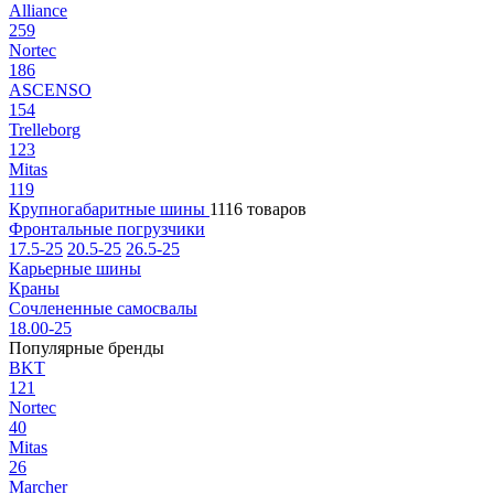
Alliance
259
Nortec
186
ASCENSO
154
Trelleborg
123
Mitas
119
Крупногабаритные шины
1116 товаров
Фронтальные погрузчики
17.5-25
20.5-25
26.5-25
Карьерные шины
Краны
Сочлененные самосвалы
18.00-25
Популярные бренды
BKT
121
Nortec
40
Mitas
26
Marcher