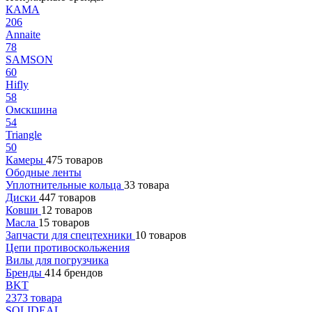
КАМА
206
Annaite
78
SAMSON
60
Hifly
58
Омскшина
54
Triangle
50
Камеры
475 товаров
Ободные ленты
Уплотнительные кольца
33 товара
Диски
447 товаров
Ковши
12 товаров
Масла
15 товаров
Запчасти для спецтехники
10 товаров
Цепи противоскольжения
Вилы для погрузчика
Бренды
414 брендов
BKT
2373 товара
SOLIDEAL