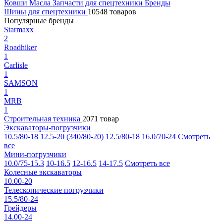
Ковши
Масла
Запчасти для спецтехники
Бренды
Шины для спецтехники
10548 товаров
Популярные бренды
Starmaxx
2
Roadhiker
1
Carlisle
1
SAMSON
1
MRB
1
Строительная техника
2071 товар
Экскаваторы-погрузчики
10.5/80-18
12.5-20 (340/80-20)
12.5/80-18
16.0/70-24
Смотреть
все
Мини-погрузчики
10.0/75-15.3
10-16.5
12-16.5
14-17.5
Смотреть все
Колесные экскаваторы
10.00-20
Телескопические погрузчики
15.5/80-24
Грейдеры
14.00-24