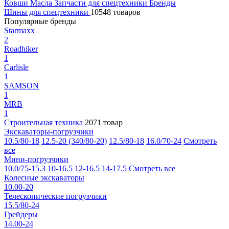
Ковши
Масла
Запчасти для спецтехники
Бренды
Шины для спецтехники
10548 товаров
Популярные бренды
Starmaxx
2
Roadhiker
1
Carlisle
1
SAMSON
1
MRB
1
Строительная техника
2071 товар
Экскаваторы-погрузчики
10.5/80-18
12.5-20 (340/80-20)
12.5/80-18
16.0/70-24
Смотреть
все
Мини-погрузчики
10.0/75-15.3
10-16.5
12-16.5
14-17.5
Смотреть все
Колесные экскаваторы
10.00-20
Телескопические погрузчики
15.5/80-24
Грейдеры
14.00-24