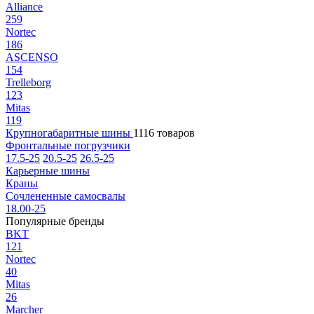
Alliance
259
Nortec
186
ASCENSO
154
Trelleborg
123
Mitas
119
Крупногабаритные шины
1116 товаров
Фронтальные погрузчики
17.5-25
20.5-25
26.5-25
Карьерные шины
Краны
Сочлененные самосвалы
18.00-25
Популярные бренды
BKT
121
Nortec
40
Mitas
26
Marcher