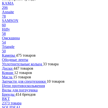
КАМА
206
Annaite
78
SAMSON
60
Hifly
58
Омскшина
54
Triangle
50
Камеры
475 товаров
Ободные ленты
Уплотнительные кольца
33 товара
Диски
447 товаров
Ковши
12 товаров
Масла
15 товаров
Запчасти для спецтехники
10 товаров
Цепи противоскольжения
Вилы для погрузчика
Бренды
414 брендов
BKT
2373 товара
SOLIDEAL