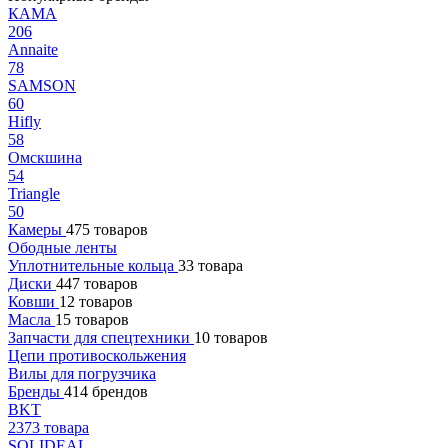
КАМА
206
Annaite
78
SAMSON
60
Hifly
58
Омскшина
54
Triangle
50
Камеры
475 товаров
Ободные ленты
Уплотнительные кольца
33 товара
Диски
447 товаров
Ковши
12 товаров
Масла
15 товаров
Запчасти для спецтехники
10 товаров
Цепи противоскольжения
Вилы для погрузчика
Бренды
414 брендов
BKT
2373 товара
SOLIDEAL