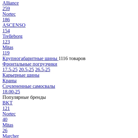
Alliance
259
Nortec
186
ASCENSO
154
Trelleborg
123
Mitas
119
Крупногабаритные шины
1116 товаров
Фронтальные погрузчики
17.5-25
20.5-25
26.5-25
Карьерные шины
Краны
Сочлененные самосвалы
18.00-25
Популярные бренды
BKT
121
Nortec
40
Mitas
26
Marcher