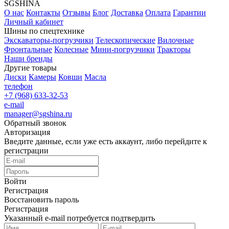
SGSHINA
О нас
Контакты
Отзывы
Блог
Доставка
Оплата
Гарантии
Личный кабинет
Шины по спецтехнике
Экскаваторы-погрузчики
Телескопические
Вилочные
Фронтальные
Колесные
Мини-погрузчики
Тракторы
Наши бренды
Другие товары
Диски
Камеры
Ковши
Масла
телефон
+7 (968) 633-32-53
e-mail
manager@sgshina.ru
Обратный звонок
Авторизация
Введите данные, если уже есть аккаунт, либо перейдите к
регистрации
Войти
Регистрация
Восстановить пароль
Регистрация
Указанный e-mail потребуется подтвердить