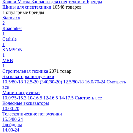
Ковши
Масла
Запчасти для спецтехники
Бренды
Шины для спецтехники
10548 товаров
Популярные бренды
Starmaxx
2
Roadhiker
1
Carlisle
1
SAMSON
1
MRB
1
Строительная техника
2071 товар
Экскаваторы-погрузчики
10.5/80-18
12.5-20 (340/80-20)
12.5/80-18
16.0/70-24
Смотреть
все
Мини-погрузчики
10.0/75-15.3
10-16.5
12-16.5
14-17.5
Смотреть все
Колесные экскаваторы
10.00-20
Телескопические погрузчики
15.5/80-24
Грейдеры
14.00-24