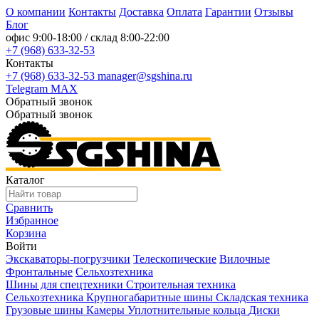
О компании
Контакты
Доставка
Оплата
Гарантии
Отзывы
Блог
офис
9:00-18:00
/ склад
8:00-22:00
+7 (968) 633-32-53
Контакты
+7 (968) 633-32-53
manager@sgshina.ru
Telegram
MAX
Обратный звонок
Обратный звонок
Каталог
Сравнить
Избранное
Корзина
Войти
Экскаваторы-погрузчики
Телескопические
Вилочные
Фронтальные
Сельхозтехника
Шины для спецтехники
Строительная техника
Сельхозтехника
Крупногабаритные шины
Складская техника
Грузовые шины
Камеры
Уплотнительные кольца
Диски