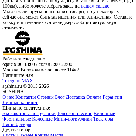
Доставим шины по вашему адресу в Москве или за МКАД (до
100км), либо можете забрать заказ на
нашем складе
Мы актуализируем цены на все товары, но у некоторых
сейчас она может быть завышенная или заниженная.
Оставьте
заявку
и в течение часа менеджер сообщит актуальную
стоимость
Работаем ежедневно
офис
9:00-18:00
/ склад
8:00-22:00
Москва, Волоколамское шоссе 114к2
Напишите нам
Telegram
MAX
sgshina.ru © 2013-2026
SGSHINA
О нас
Контакты
Отзывы
Блог
Доставка
Оплата
Гарантии
Личный кабинет
Шины по спецтехнике
Экскаваторы-погрузчики
Телескопические
Вилочные
Фронтальные
Колесные
Мини-погрузчики
Тракторы
Наши бренды
Другие товары
Диски
Камеры
Ковши
Масла