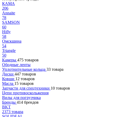
КАМА
206
Annaite
78
SAMSON
60
Hifly
58
Омскшина
54
Triangle
50
Камеры
475 товаров
Ободные ленты
Уплотнительные кольца
33 товара
Диски
447 товаров
Ковши
12 товаров
Масла
15 товаров
Запчасти для спецтехники
10 товаров
Цепи противоскольжения
Вилы для погрузчика
Бренды
414 брендов
BKT
2373 товара
SOLIDEAL