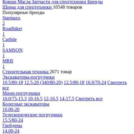
Ковши
Масла
Запчасти для спецтехники
Бренды
Шины для спецтехники
10548 товаров
Популярные бренды
Starmaxx
2
Roadhiker
1
Carlisle
1
SAMSON
1
MRB
1
Строительная техника
2071 товар
Экскаваторы-погрузчики
10.5/80-18
12.5-20 (340/80-20)
12.5/80-18
16.0/70-24
Смотреть
все
Мини-погрузчики
10.0/75-15.3
10-16.5
12-16.5
14-17.5
Смотреть все
Колесные экскаваторы
10.00-20
Телескопические погрузчики
15.5/80-24
Грейдеры
14.00-24