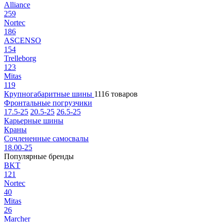
Alliance
259
Nortec
186
ASCENSO
154
Trelleborg
123
Mitas
119
Крупногабаритные шины
1116 товаров
Фронтальные погрузчики
17.5-25
20.5-25
26.5-25
Карьерные шины
Краны
Сочлененные самосвалы
18.00-25
Популярные бренды
BKT
121
Nortec
40
Mitas
26
Marcher