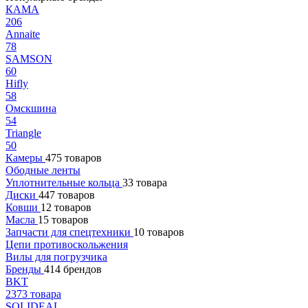
КАМА
206
Annaite
78
SAMSON
60
Hifly
58
Омскшина
54
Triangle
50
Камеры
475 товаров
Ободные ленты
Уплотнительные кольца
33 товара
Диски
447 товаров
Ковши
12 товаров
Масла
15 товаров
Запчасти для спецтехники
10 товаров
Цепи противоскольжения
Вилы для погрузчика
Бренды
414 брендов
BKT
2373 товара
SOLIDEAL