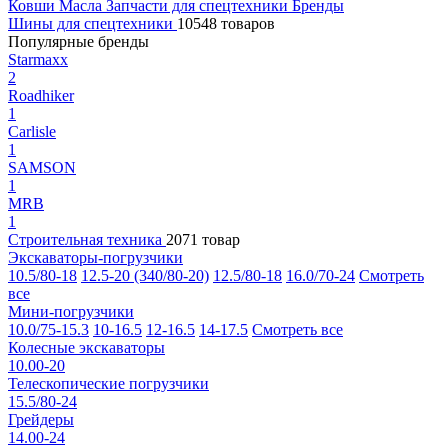
Ковши
Масла
Запчасти для спецтехники
Бренды
Шины для спецтехники
10548 товаров
Популярные бренды
Starmaxx
2
Roadhiker
1
Carlisle
1
SAMSON
1
MRB
1
Строительная техника
2071 товар
Экскаваторы-погрузчики
10.5/80-18
12.5-20 (340/80-20)
12.5/80-18
16.0/70-24
Смотреть
все
Мини-погрузчики
10.0/75-15.3
10-16.5
12-16.5
14-17.5
Смотреть все
Колесные экскаваторы
10.00-20
Телескопические погрузчики
15.5/80-24
Грейдеры
14.00-24