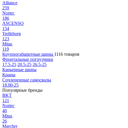
Alliance
259
Nortec
186
ASCENSO
154
Trelleborg
123
Mitas
119
Крупногабаритные шины
1116 товаров
Фронтальные погрузчики
17.5-25
20.5-25
26.5-25
Карьерные шины
Краны
Сочлененные самосвалы
18.00-25
Популярные бренды
BKT
121
Nortec
40
Mitas
26
Marcher