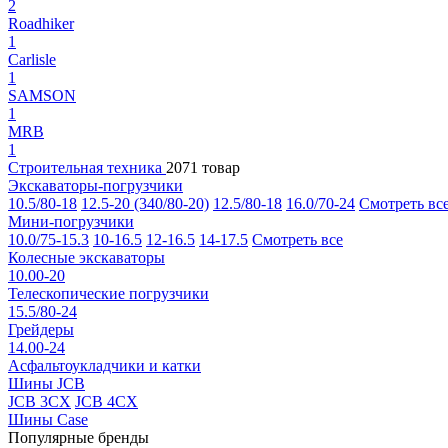
2
Roadhiker
1
Carlisle
1
SAMSON
1
MRB
1
Строительная техника
2071 товар
Экскаваторы-погрузчики
10.5/80-18
12.5-20 (340/80-20)
12.5/80-18
16.0/70-24
Смотреть вс
Мини-погрузчики
10.0/75-15.3
10-16.5
12-16.5
14-17.5
Смотреть все
Колесные экскаваторы
10.00-20
Телескопические погрузчики
15.5/80-24
Грейдеры
14.00-24
Асфальтоукладчики и катки
Шины JCB
JCB 3CX
JCB 4CX
Шины Case
Популярные бренды