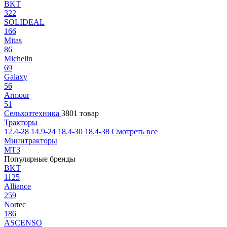
BKT
322
SOLIDEAL
166
Mitas
86
Michelin
69
Galaxy
56
Armour
51
Сельхозтехника
3801 товар
Тракторы
12.4-28
14.9-24
18.4-30
18.4-38
Смотреть все
Минитракторы
МТЗ
Популярные бренды
BKT
1125
Alliance
259
Nortec
186
ASCENSO