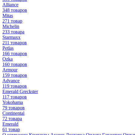
Alliance
348 товаров
Mitas
271 товар
Michelin
233 товара
Starmaxx
211 товаров
Petlas
166 товаров
Ozka
160 товаров
Armour
159 товаров
Advance
119 товаров
Emerald Greckster
117 товаров
Yokohama
79 товаров
Continental
72 товара
Emerald
61 товар
О компании
Контакты
Акции
Доставка
Оплата
Гарантии
Отзы