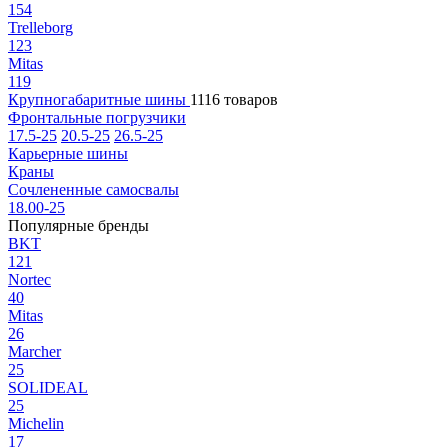
154
Trelleborg
123
Mitas
119
Крупногабаритные шины
1116 товаров
Фронтальные погрузчики
17.5-25
20.5-25
26.5-25
Карьерные шины
Краны
Сочлененные самосвалы
18.00-25
Популярные бренды
BKT
121
Nortec
40
Mitas
26
Marcher
25
SOLIDEAL
25
Michelin
17