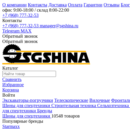
О компании
Контакты
Доставка
Оплата
Гарантии
Отзывы
Блог
офис
9:00-18:00
/ склад
8:00-22:00
+7 (968) 777-32-53
Контакты
+7 (968) 777-32-53
manager@sgshina.ru
Telegram
MAX
Обратный звонок
Обратный звонок
Каталог
Сравнить
Избранное
Корзина
Войти
Экскаваторы-погрузчики
Телескопические
Вилочные
Фронтал
Шины для спецтехники
Строительная техника
Сельхозтехника
для спецтехники
Бренды
Шины для спецтехники
10548 товаров
Популярные бренды
Starmaxx