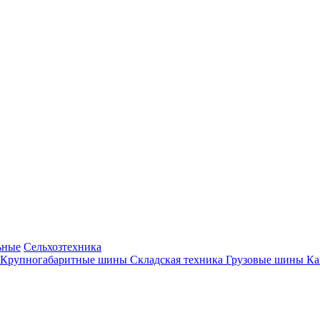
ьные
Сельхозтехника
Крупногабаритные шины
Складская техника
Грузовые шины
К