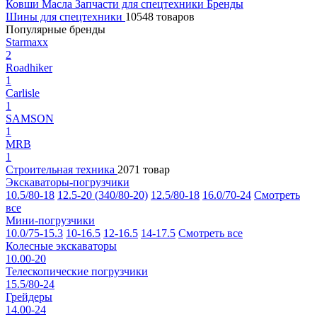
Ковши
Масла
Запчасти для спецтехники
Бренды
Шины для спецтехники
10548 товаров
Популярные бренды
Starmaxx
2
Roadhiker
1
Carlisle
1
SAMSON
1
MRB
1
Строительная техника
2071 товар
Экскаваторы-погрузчики
10.5/80-18
12.5-20 (340/80-20)
12.5/80-18
16.0/70-24
Смотреть
все
Мини-погрузчики
10.0/75-15.3
10-16.5
12-16.5
14-17.5
Смотреть все
Колесные экскаваторы
10.00-20
Телескопические погрузчики
15.5/80-24
Грейдеры
14.00-24