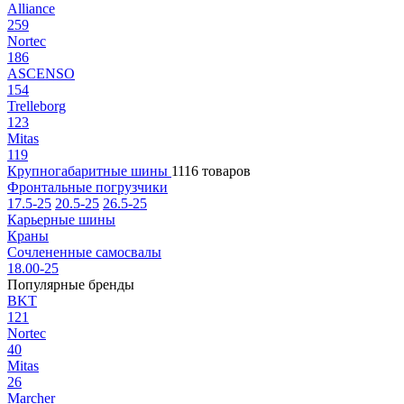
Alliance
259
Nortec
186
ASCENSO
154
Trelleborg
123
Mitas
119
Крупногабаритные шины
1116 товаров
Фронтальные погрузчики
17.5-25
20.5-25
26.5-25
Карьерные шины
Краны
Сочлененные самосвалы
18.00-25
Популярные бренды
BKT
121
Nortec
40
Mitas
26
Marcher