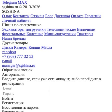
Telegram
MAX
sgshina.ru © 2013-2026
SGSHINA
О нас
Контакты
Отзывы
Блог
Доставка
Оплата
Гарантии
Личный кабинет
Шины по спецтехнике
Экскаваторы-погрузчики
Телескопические
Вилочные
Фронтальные
Колесные
Мини-погрузчики
Тракторы
Наши бренды
Другие товары
Диски
Камеры
Ковши
Масла
телефон
+7 (968) 777-32-53
e-mail
manager@sgshina.ru
Обратный звонок
Авторизация
Введите данные, если уже есть аккаунт, либо перейдите к
регистрации
Войти
Регистрация
Восстановить пароль
Регистрация