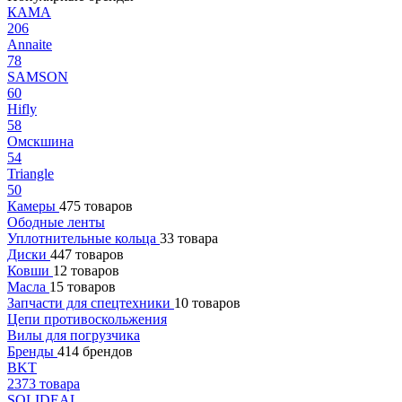
КАМА
206
Annaite
78
SAMSON
60
Hifly
58
Омскшина
54
Triangle
50
Камеры
475 товаров
Ободные ленты
Уплотнительные кольца
33 товара
Диски
447 товаров
Ковши
12 товаров
Масла
15 товаров
Запчасти для спецтехники
10 товаров
Цепи противоскольжения
Вилы для погрузчика
Бренды
414 брендов
BKT
2373 товара
SOLIDEAL