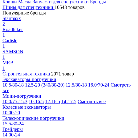
Ковши
Масла
Запчасти для спецтехники
Бренды
Шины для спецтехники
10548 товаров
Популярные бренды
Starmaxx
2
Roadhiker
1
Carlisle
1
SAMSON
1
MRB
1
Строительная техника
2071 товар
Экскаваторы-погрузчики
10.5/80-18
12.5-20 (340/80-20)
12.5/80-18
16.0/70-24
Смотреть
все
Мини-погрузчики
10.0/75-15.3
10-16.5
12-16.5
14-17.5
Смотреть все
Колесные экскаваторы
10.00-20
Телескопические погрузчики
15.5/80-24
Грейдеры
14.00-24