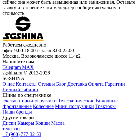
сейчас она может быть завышенная или заниженная.
Оставьте
заявку
и в течение часа менеджер сообщит актуальную
стоимость
Работаем ежедневно
офис
9:00-18:00
/ склад
8:00-22:00
Москва, Волоколамское шоссе 114к2
Напишите нам
Telegram
MAX
sgshina.ru © 2013-2026
SGSHINA
О нас
Контакты
Отзывы
Блог
Доставка
Оплата
Гарантии
Личный кабинет
Шины по спецтехнике
Экскаваторы-погрузчики
Телескопические
Вилочные
Фронтальные
Колесные
Мини-погрузчики
Тракторы
Наши бренды
Другие товары
Диски
Камеры
Ковши
Масла
телефон
+7 (968) 777-32-53