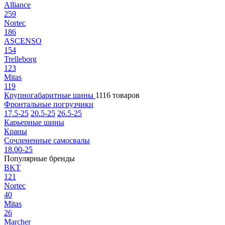
Alliance
259
Nortec
186
ASCENSO
154
Trelleborg
123
Mitas
119
Крупногабаритные шины
1116 товаров
Фронтальные погрузчики
17.5-25
20.5-25
26.5-25
Карьерные шины
Краны
Сочлененные самосвалы
18.00-25
Популярные бренды
BKT
121
Nortec
40
Mitas
26
Marcher