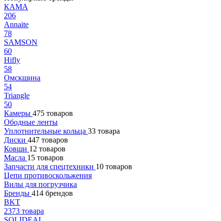
КАМА
206
Annaite
78
SAMSON
60
Hifly
58
Омскшина
54
Triangle
50
Камеры
475 товаров
Ободные ленты
Уплотнительные кольца
33 товара
Диски
447 товаров
Ковши
12 товаров
Масла
15 товаров
Запчасти для спецтехники
10 товаров
Цепи противоскольжения
Вилы для погрузчика
Бренды
414 брендов
BKT
2373 товара
SOLIDEAL