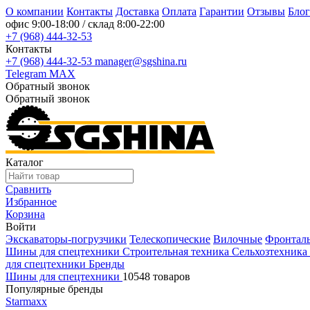
О компании
Контакты
Доставка
Оплата
Гарантии
Отзывы
Блог
офис
9:00-18:00
/ склад
8:00-22:00
+7 (968) 444-32-53
Контакты
+7 (968) 444-32-53
manager@sgshina.ru
Telegram
MAX
Обратный звонок
Обратный звонок
Каталог
Сравнить
Избранное
Корзина
Войти
Экскаваторы-погрузчики
Телескопические
Вилочные
Фронтал
Шины для спецтехники
Строительная техника
Сельхозтехника
для спецтехники
Бренды
Шины для спецтехники
10548 товаров
Популярные бренды
Starmaxx