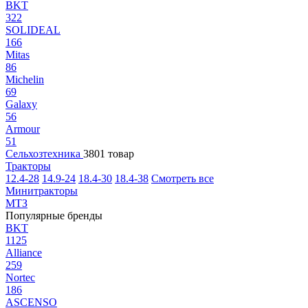
BKT
322
SOLIDEAL
166
Mitas
86
Michelin
69
Galaxy
56
Armour
51
Сельхозтехника
3801 товар
Тракторы
12.4-28
14.9-24
18.4-30
18.4-38
Смотреть все
Минитракторы
МТЗ
Популярные бренды
BKT
1125
Alliance
259
Nortec
186
ASCENSO