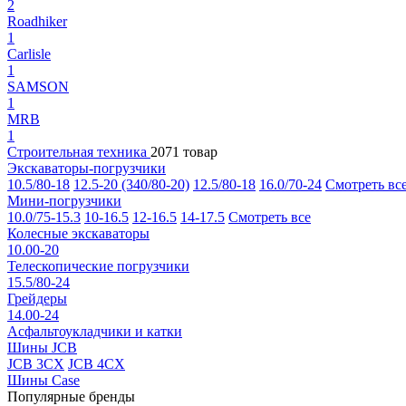
2
Roadhiker
1
Carlisle
1
SAMSON
1
MRB
1
Строительная техника
2071 товар
Экскаваторы-погрузчики
10.5/80-18
12.5-20 (340/80-20)
12.5/80-18
16.0/70-24
Смотреть вс
Мини-погрузчики
10.0/75-15.3
10-16.5
12-16.5
14-17.5
Смотреть все
Колесные экскаваторы
10.00-20
Телескопические погрузчики
15.5/80-24
Грейдеры
14.00-24
Асфальтоукладчики и катки
Шины JCB
JCB 3CX
JCB 4CX
Шины Case
Популярные бренды