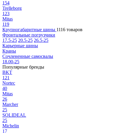
154
Trelleborg
123
Mitas
119
Крупногабаритные шины
1116 товаров
Фронтальные погрузчики
17.5-25
20.5-25
26.5-25
Карьерные шины
Краны
Сочлененные самосвалы
18.00-25
Популярные бренды
BKT
121
Nortec
40
Mitas
26
Marcher
25
SOLIDEAL
25
Michelin
17