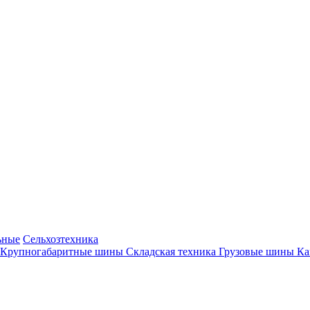
ьные
Сельхозтехника
Крупногабаритные шины
Складская техника
Грузовые шины
К