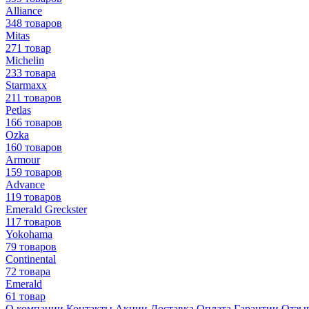
Alliance
348 товаров
Mitas
271 товар
Michelin
233 товара
Starmaxx
211 товаров
Petlas
166 товаров
Ozka
160 товаров
Armour
159 товаров
Advance
119 товаров
Emerald Greckster
117 товаров
Yokohama
79 товаров
Continental
72 товара
Emerald
61 товар
О компании
Контакты
Акции
Доставка
Оплата
Гарантии
Отзы