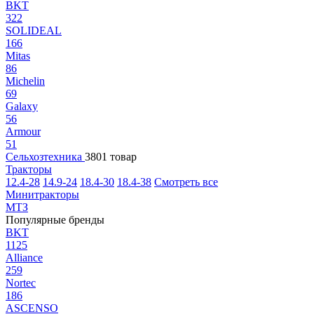
BKT
322
SOLIDEAL
166
Mitas
86
Michelin
69
Galaxy
56
Armour
51
Сельхозтехника
3801 товар
Тракторы
12.4-28
14.9-24
18.4-30
18.4-38
Смотреть все
Минитракторы
МТЗ
Популярные бренды
BKT
1125
Alliance
259
Nortec
186
ASCENSO