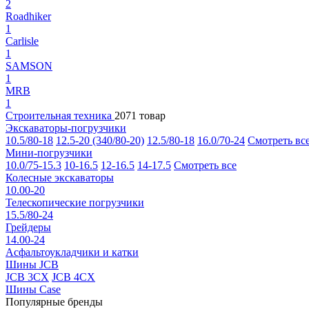
2
Roadhiker
1
Carlisle
1
SAMSON
1
MRB
1
Строительная техника
2071 товар
Экскаваторы-погрузчики
10.5/80-18
12.5-20 (340/80-20)
12.5/80-18
16.0/70-24
Смотреть вс
Мини-погрузчики
10.0/75-15.3
10-16.5
12-16.5
14-17.5
Смотреть все
Колесные экскаваторы
10.00-20
Телескопические погрузчики
15.5/80-24
Грейдеры
14.00-24
Асфальтоукладчики и катки
Шины JCB
JCB 3CX
JCB 4CX
Шины Case
Популярные бренды