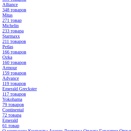
Alliance
348 товаров
Mitas
271 товар
Michelin
233 товара
Starmaxx
211 товаров
Petlas
166 товаров
Ozka
160 товаров
Armour
159 товаров
Advance
119 товаров
Emerald Greckster
117 товаров
Yokohama
79 товаров
Continental
72 товара
Emerald
61 товар
О компании
Контакты
Акции
Доставка
Оплата
Гарантии
Отзы