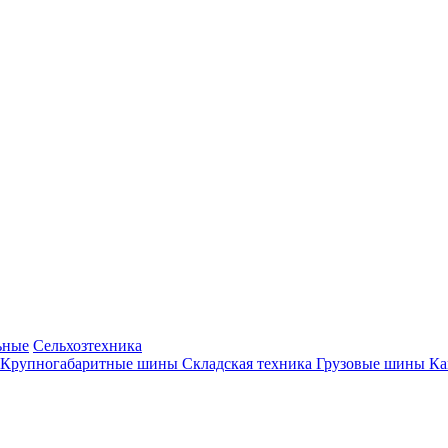
ьные
Сельхозтехника
Крупногабаритные шины
Складская техника
Грузовые шины
К