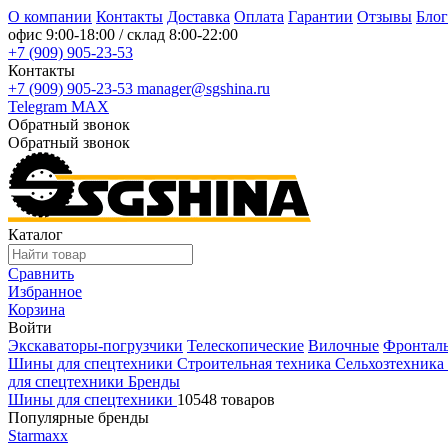
О компании
Контакты
Доставка
Оплата
Гарантии
Отзывы
Блог
офис
9:00-18:00
/ склад
8:00-22:00
+7 (909) 905-23-53
Контакты
+7 (909) 905-23-53
manager@sgshina.ru
Telegram
MAX
Обратный звонок
Обратный звонок
Каталог
Сравнить
Избранное
Корзина
Войти
Экскаваторы-погрузчики
Телескопические
Вилочные
Фронтал
Шины для спецтехники
Строительная техника
Сельхозтехника
для спецтехники
Бренды
Шины для спецтехники
10548 товаров
Популярные бренды
Starmaxx