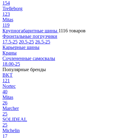
154
Trelleborg
123
Mitas
119
Крупногабаритные шины
1116 товаров
Фронтальные погрузчики
17.5-25
20.5-25
26.5-25
Карьерные шины
Краны
Сочлененные самосвалы
18.00-25
Популярные бренды
BKT
121
Nortec
40
Mitas
26
Marcher
25
SOLIDEAL
25
Michelin
17