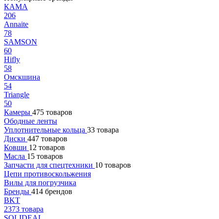
КАМА
206
Annaite
78
SAMSON
60
Hifly
58
Омскшина
54
Triangle
50
Камеры
475 товаров
Ободные ленты
Уплотнительные кольца
33 товара
Диски
447 товаров
Ковши
12 товаров
Масла
15 товаров
Запчасти для спецтехники
10 товаров
Цепи противоскольжения
Вилы для погрузчика
Бренды
414 брендов
BKT
2373 товара
SOLIDEAL