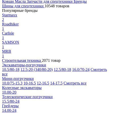
Ковши
Масла
Запчасти для спецтехники
Бренды
Шины для спецтехники
10548 товаров
Популярные бренды
Starmaxx
2
Roadhiker
1
Carlisle
1
SAMSON
1
MRB
1
Строительная техника
2071 товар
Экскаваторы-погрузчики
10.5/80-18
12.5-20 (340/80-20)
12.5/80-18
16.0/70-24
Смотреть
все
Мини-погрузчики
10.0/75-15.3
10-16.5
12-16.5
14-17.5
Смотреть все
Колесные экскаваторы
10.00-20
Телескопические погрузчики
15.5/80-24
Грейдеры
14.00-24