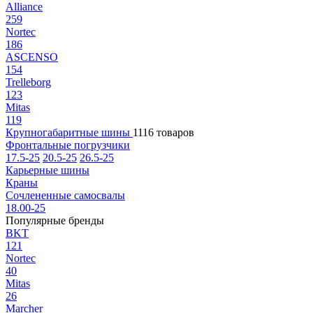
Alliance
259
Nortec
186
ASCENSO
154
Trelleborg
123
Mitas
119
Крупногабаритные шины
1116 товаров
Фронтальные погрузчики
17.5-25
20.5-25
26.5-25
Карьерные шины
Краны
Сочлененные самосвалы
18.00-25
Популярные бренды
BKT
121
Nortec
40
Mitas
26
Marcher