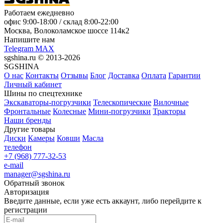
Работаем ежедневно
офис
9:00-18:00
/ склад
8:00-22:00
Москва, Волоколамское шоссе 114к2
Напишите нам
Telegram
MAX
sgshina.ru © 2013-2026
SGSHINA
О нас
Контакты
Отзывы
Блог
Доставка
Оплата
Гарантии
Личный кабинет
Шины по спецтехнике
Экскаваторы-погрузчики
Телескопические
Вилочные
Фронтальные
Колесные
Мини-погрузчики
Тракторы
Наши бренды
Другие товары
Диски
Камеры
Ковши
Масла
телефон
+7 (968) 777-32-53
e-mail
manager@sgshina.ru
Обратный звонок
Авторизация
Введите данные, если уже есть аккаунт, либо перейдите к
регистрации