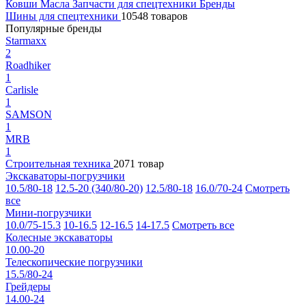
Ковши
Масла
Запчасти для спецтехники
Бренды
Шины для спецтехники
10548 товаров
Популярные бренды
Starmaxx
2
Roadhiker
1
Carlisle
1
SAMSON
1
MRB
1
Строительная техника
2071 товар
Экскаваторы-погрузчики
10.5/80-18
12.5-20 (340/80-20)
12.5/80-18
16.0/70-24
Смотреть
все
Мини-погрузчики
10.0/75-15.3
10-16.5
12-16.5
14-17.5
Смотреть все
Колесные экскаваторы
10.00-20
Телескопические погрузчики
15.5/80-24
Грейдеры
14.00-24