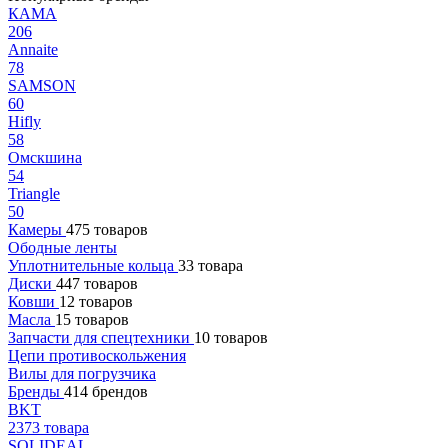
КАМА
206
Annaite
78
SAMSON
60
Hifly
58
Омскшина
54
Triangle
50
Камеры
475 товаров
Ободные ленты
Уплотнительные кольца
33 товара
Диски
447 товаров
Ковши
12 товаров
Масла
15 товаров
Запчасти для спецтехники
10 товаров
Цепи противоскольжения
Вилы для погрузчика
Бренды
414 брендов
BKT
2373 товара
SOLIDEAL