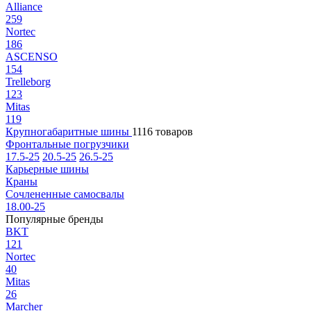
Alliance
259
Nortec
186
ASCENSO
154
Trelleborg
123
Mitas
119
Крупногабаритные шины
1116 товаров
Фронтальные погрузчики
17.5-25
20.5-25
26.5-25
Карьерные шины
Краны
Сочлененные самосвалы
18.00-25
Популярные бренды
BKT
121
Nortec
40
Mitas
26
Marcher