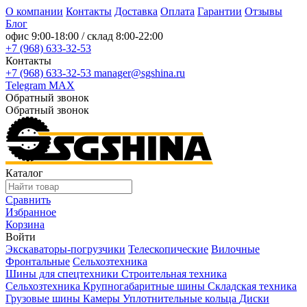
О компании
Контакты
Доставка
Оплата
Гарантии
Отзывы
Блог
офис
9:00-18:00
/ склад
8:00-22:00
+7 (968) 633-32-53
Контакты
+7 (968) 633-32-53
manager@sgshina.ru
Telegram
MAX
Обратный звонок
Обратный звонок
Каталог
Сравнить
Избранное
Корзина
Войти
Экскаваторы-погрузчики
Телескопические
Вилочные
Фронтальные
Сельхозтехника
Шины для спецтехники
Строительная техника
Сельхозтехника
Крупногабаритные шины
Складская техника
Грузовые шины
Камеры
Уплотнительные кольца
Диски