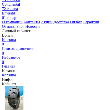
Continental
72 товара
Emerald
61 товар
О компании
Контакты
Акции
Доставка
Оплата
Гарантии
Отзывы
Блог
Новости
Личный кабинет
Войти
Корзина
0
Список сравнения
0
Избранное
0
Главная
Каталог
Корзина
Инфо
Кабинет