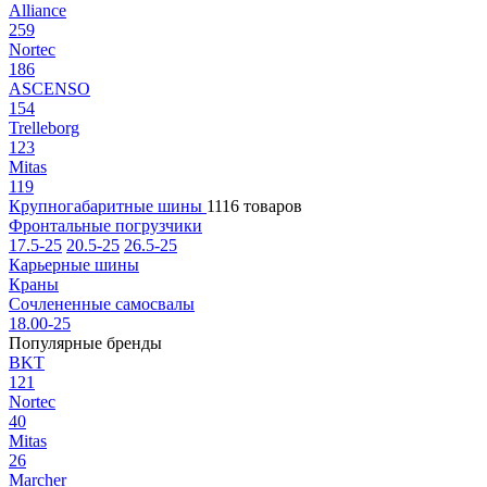
Alliance
259
Nortec
186
ASCENSO
154
Trelleborg
123
Mitas
119
Крупногабаритные шины
1116 товаров
Фронтальные погрузчики
17.5-25
20.5-25
26.5-25
Карьерные шины
Краны
Сочлененные самосвалы
18.00-25
Популярные бренды
BKT
121
Nortec
40
Mitas
26
Marcher