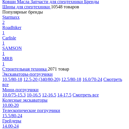
Ковши
Масла
Запчасти для спецтехники
Бренды
Шины для спецтехники
10548 товаров
Популярные бренды
Starmaxx
2
Roadhiker
1
Carlisle
1
SAMSON
1
MRB
1
Строительная техника
2071 товар
Экскаваторы-погрузчики
10.5/80-18
12.5-20 (340/80-20)
12.5/80-18
16.0/70-24
Смотреть
все
Мини-погрузчики
10.0/75-15.3
10-16.5
12-16.5
14-17.5
Смотреть все
Колесные экскаваторы
10.00-20
Телескопические погрузчики
15.5/80-24
Грейдеры
14.00-24