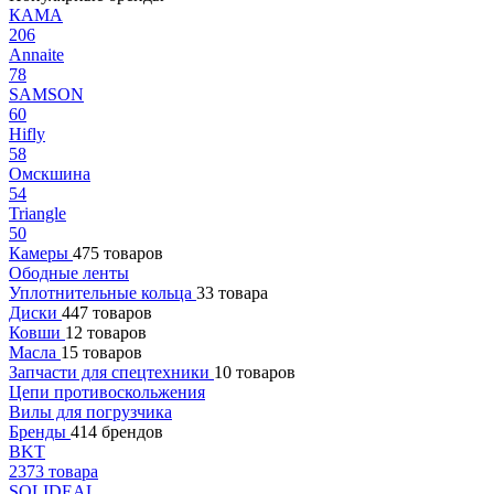
КАМА
206
Annaite
78
SAMSON
60
Hifly
58
Омскшина
54
Triangle
50
Камеры
475 товаров
Ободные ленты
Уплотнительные кольца
33 товара
Диски
447 товаров
Ковши
12 товаров
Масла
15 товаров
Запчасти для спецтехники
10 товаров
Цепи противоскольжения
Вилы для погрузчика
Бренды
414 брендов
BKT
2373 товара
SOLIDEAL