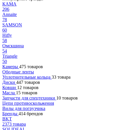
КАМА
206
Annaite
78
SAMSON
60
Hifly
58
Омскшина
54
Triangle
50
Камеры
475 товаров
Ободные ленты
Уплотнительные кольца
33 товара
Диски
447 товаров
Ковши
12 товаров
Масла
15 товаров
Запчасти для спецтехники
10 товаров
Цепи противоскольжения
Вилы для погрузчика
Бренды
414 брендов
BKT
2373 товара
SOLIDEAL