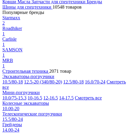
Ковши
Масла
Запчасти для спецтехники
Бренды
Шины для спецтехники
10548 товаров
Популярные бренды
Starmaxx
2
Roadhiker
1
Carlisle
1
SAMSON
1
MRB
1
Строительная техника
2071 товар
Экскаваторы-погрузчики
10.5/80-18
12.5-20 (340/80-20)
12.5/80-18
16.0/70-24
Смотреть
все
Мини-погрузчики
10.0/75-15.3
10-16.5
12-16.5
14-17.5
Смотреть все
Колесные экскаваторы
10.00-20
Телескопические погрузчики
15.5/80-24
Грейдеры
14.00-24