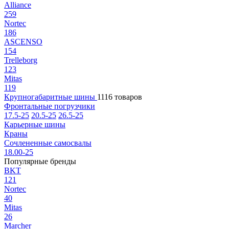
Alliance
259
Nortec
186
ASCENSO
154
Trelleborg
123
Mitas
119
Крупногабаритные шины
1116 товаров
Фронтальные погрузчики
17.5-25
20.5-25
26.5-25
Карьерные шины
Краны
Сочлененные самосвалы
18.00-25
Популярные бренды
BKT
121
Nortec
40
Mitas
26
Marcher