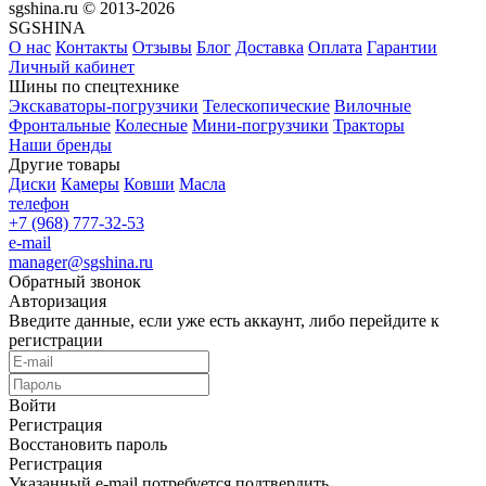
sgshina.ru © 2013-2026
SGSHINA
О нас
Контакты
Отзывы
Блог
Доставка
Оплата
Гарантии
Личный кабинет
Шины по спецтехнике
Экскаваторы-погрузчики
Телескопические
Вилочные
Фронтальные
Колесные
Мини-погрузчики
Тракторы
Наши бренды
Другие товары
Диски
Камеры
Ковши
Масла
телефон
+7 (968) 777-32-53
e-mail
manager@sgshina.ru
Обратный звонок
Авторизация
Введите данные, если уже есть аккаунт, либо перейдите к
регистрации
Войти
Регистрация
Восстановить пароль
Регистрация
Указанный e-mail потребуется подтвердить