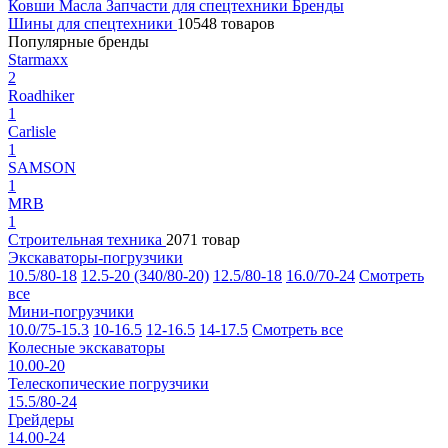
Ковши
Масла
Запчасти для спецтехники
Бренды
Шины для спецтехники
10548 товаров
Популярные бренды
Starmaxx
2
Roadhiker
1
Carlisle
1
SAMSON
1
MRB
1
Строительная техника
2071 товар
Экскаваторы-погрузчики
10.5/80-18
12.5-20 (340/80-20)
12.5/80-18
16.0/70-24
Смотреть
все
Мини-погрузчики
10.0/75-15.3
10-16.5
12-16.5
14-17.5
Смотреть все
Колесные экскаваторы
10.00-20
Телескопические погрузчики
15.5/80-24
Грейдеры
14.00-24