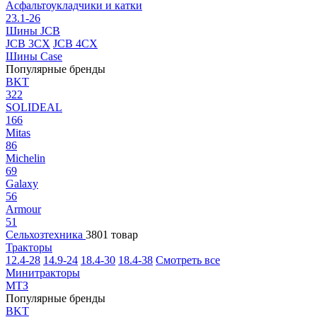
Асфальтоукладчики и катки
23.1-26
Шины JCB
JCB 3CX
JCB 4CX
Шины Case
Популярные бренды
BKT
322
SOLIDEAL
166
Mitas
86
Michelin
69
Galaxy
56
Armour
51
Сельхозтехника
3801 товар
Тракторы
12.4-28
14.9-24
18.4-30
18.4-38
Смотреть все
Минитракторы
МТЗ
Популярные бренды
BKT