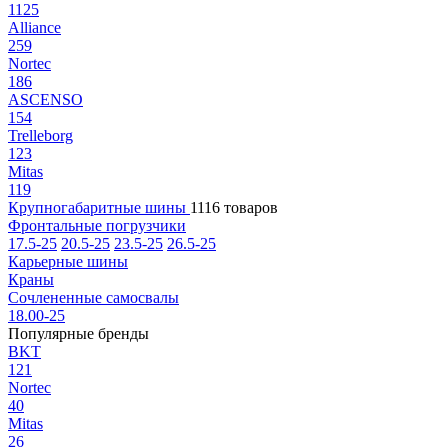
1125
Alliance
259
Nortec
186
ASCENSO
154
Trelleborg
123
Mitas
119
Крупногабаритные шины
1116 товаров
Фронтальные погрузчики
17.5-25
20.5-25
23.5-25
26.5-25
Карьерные шины
Краны
Сочлененные самосвалы
18.00-25
Популярные бренды
BKT
121
Nortec
40
Mitas
26