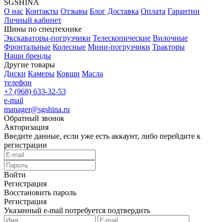
SGSHINA
О нас
Контакты
Отзывы
Блог
Доставка
Оплата
Гарантии
Личный кабинет
Шины по спецтехнике
Экскаваторы-погрузчики
Телескопические
Вилочные
Фронтальные
Колесные
Мини-погрузчики
Тракторы
Наши бренды
Другие товары
Диски
Камеры
Ковши
Масла
телефон
+7 (968) 633-32-53
e-mail
manager@sgshina.ru
Обратный звонок
Авторизация
Введите данные, если уже есть аккаунт, либо перейдите к
регистрации
Войти
Регистрация
Восстановить пароль
Регистрация
Указанный e-mail потребуется подтвердить