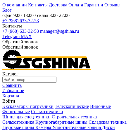
О компании
Контакты
Доставка
Оплата
Гарантии
Отзывы
Блог
офис
9:00-18:00
/ склад
8:00-22:00
+7 (968) 633-32-53
Контакты
+7 (968) 633-32-53
manager@sgshina.ru
Telegram
MAX
Обратный звонок
Обратный звонок
Каталог
Сравнить
Избранное
Корзина
Войти
Экскаваторы-погрузчики
Телескопические
Вилочные
Фронтальные
Сельхозтехника
Шины для спецтехники
Строительная техника
Сельхозтехника
Крупногабаритные шины
Складская техника
Грузовые шины
Камеры
Уплотнительные кольца
Диски