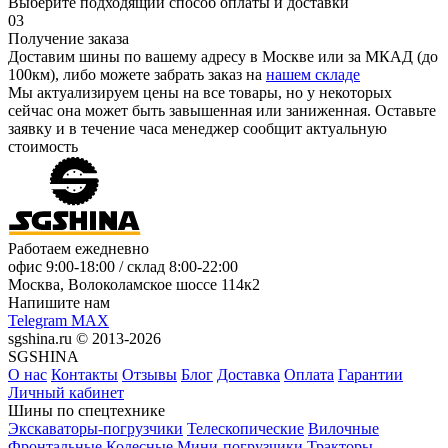
Выберите подходящий способ оплаты и доставки
03
Получение заказа
Доставим шины по вашему адресу в Москве или за МКАД (до
100км), либо можете забрать заказ на
нашем складе
Мы актуализируем цены на все товары, но у некоторых
сейчас она может быть завышенная или заниженная.
Оставьте
заявку
и в течение часа менеджер сообщит актуальную
стоимость
Работаем ежедневно
офис
9:00-18:00
/ склад
8:00-22:00
Москва, Волоколамское шоссе 114к2
Напишите нам
Telegram
MAX
sgshina.ru © 2013-2026
SGSHINA
О нас
Контакты
Отзывы
Блог
Доставка
Оплата
Гарантии
Личный кабинет
Шины по спецтехнике
Экскаваторы-погрузчики
Телескопические
Вилочные
Фронтальные
Колесные
Мини-погрузчики
Тракторы