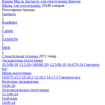
Ковши
Масла
Запчасти для спецтехники
Бренды
Шины для спецтехники
10548 товаров
Популярные бренды
Starmaxx
2
Roadhiker
1
Carlisle
1
SAMSON
1
MRB
1
Строительная техника
2071 товар
Экскаваторы-погрузчики
10.5/80-18
12.5-20 (340/80-20)
12.5/80-18
16.0/70-24
Смотреть
все
Мини-погрузчики
10.0/75-15.3
10-16.5
12-16.5
14-17.5
Смотреть все
Колесные экскаваторы
10.00-20
Телескопические погрузчики
15.5/80-24
Грейдеры
14.00-24