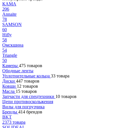
КАМА
206
Annaite
78
SAMSON
60
Hifly
58
Омскшина
54
Triangle
50
Камеры
475 товаров
Ободные ленты
Уплотнительные кольца
33 товара
Диски
447 товаров
Ковши
12 товаров
Масла
15 товаров
Запчасти для спецтехники
10 товаров
Цепи противоскольжения
Вилы для погрузчика
Бренды
414 брендов
BKT
2373 товара
SOLIDEAL