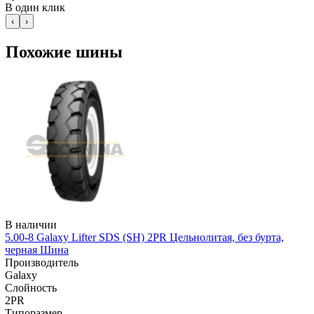
В один клик
‹
›
Похожие шины
В наличии
5.00-8 Galaxy Lifter SDS (SH) 2PR Цельнолитая, без бурта,
черная Шина
Производитель
Galaxy
Слойность
2PR
Типоразмер