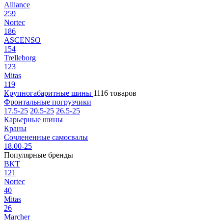
Alliance
259
Nortec
186
ASCENSO
154
Trelleborg
123
Mitas
119
Крупногабаритные шины
1116 товаров
Фронтальные погрузчики
17.5-25
20.5-25
26.5-25
Карьерные шины
Краны
Сочлененные самосвалы
18.00-25
Популярные бренды
BKT
121
Nortec
40
Mitas
26
Marcher