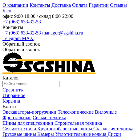
О компании
Контакты
Доставка
Оплата
Гарантии
Отзывы
Блог
офис
9:00-18:00
/ склад
8:00-22:00
+7 (968) 633-32-53
Контакты
+7 (968) 633-32-53
manager@sgshina.ru
Telegram
MAX
Обратный звонок
Обратный звонок
Каталог
Сравнить
Избранное
Корзина
Войти
Экскаваторы-погрузчики
Телескопические
Вилочные
Фронтальные
Сельхозтехника
Шины для спецтехники
Строительная техника
Сельхозтехника
Крупногабаритные шины
Складская техника
Грузовые шины
Камеры
Уплотнительные кольца
Диски