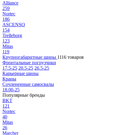
Alliance
259
Nortec
186
ASCENSO
154
Trelleborg
123
Mitas
119
Крупногабаритные шины
1116 товаров
Фронтальные погрузчики
17.5-25
20.5-25
26.5-25
Карьерные шины
Краны
Сочлененные самосвалы
18.00-25
Популярные бренды
BKT
121
Nortec
40
Mitas
26
Marcher