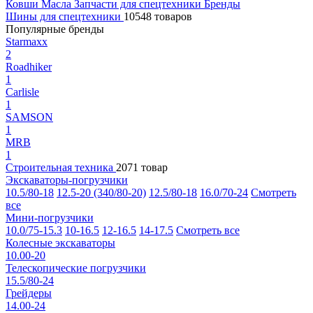
Ковши
Масла
Запчасти для спецтехники
Бренды
Шины для спецтехники
10548 товаров
Популярные бренды
Starmaxx
2
Roadhiker
1
Carlisle
1
SAMSON
1
MRB
1
Строительная техника
2071 товар
Экскаваторы-погрузчики
10.5/80-18
12.5-20 (340/80-20)
12.5/80-18
16.0/70-24
Смотреть
все
Мини-погрузчики
10.0/75-15.3
10-16.5
12-16.5
14-17.5
Смотреть все
Колесные экскаваторы
10.00-20
Телескопические погрузчики
15.5/80-24
Грейдеры
14.00-24