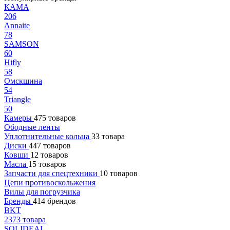
КАМА
206
Annaite
78
SAMSON
60
Hifly
58
Омскшина
54
Triangle
50
Камеры
475 товаров
Ободные ленты
Уплотнительные кольца
33 товара
Диски
447 товаров
Ковши
12 товаров
Масла
15 товаров
Запчасти для спецтехники
10 товаров
Цепи противоскольжения
Вилы для погрузчика
Бренды
414 брендов
BKT
2373 товара
SOLIDEAL