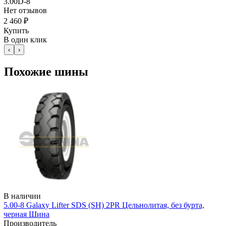
3.00D-8
Нет отзывов
2 460 ₽
Купить
В один клик
‹
›
Похожие шины
В наличии
5.00-8 Galaxy Lifter SDS (SH) 2PR Цельнолитая, без бурта,
черная Шина
Производитель