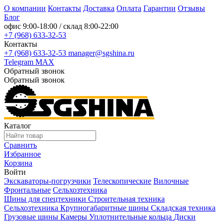
О компании
Контакты
Доставка
Оплата
Гарантии
Отзывы
Блог
офис
9:00-18:00
/ склад
8:00-22:00
+7 (968) 633-32-53
Контакты
+7 (968) 633-32-53
manager@sgshina.ru
Telegram
MAX
Обратный звонок
Обратный звонок
Каталог
Сравнить
Избранное
Корзина
Войти
Экскаваторы-погрузчики
Телескопические
Вилочные
Фронтальные
Сельхозтехника
Шины для спецтехники
Строительная техника
Сельхозтехника
Крупногабаритные шины
Складская техника
Грузовые шины
Камеры
Уплотнительные кольца
Диски