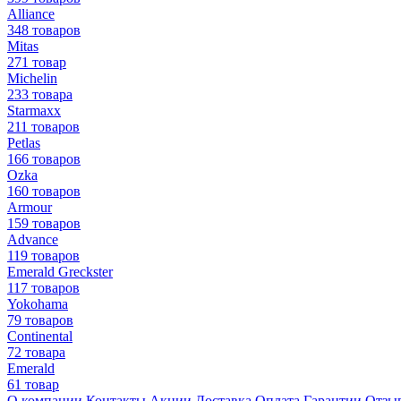
Alliance
348 товаров
Mitas
271 товар
Michelin
233 товара
Starmaxx
211 товаров
Petlas
166 товаров
Ozka
160 товаров
Armour
159 товаров
Advance
119 товаров
Emerald Greckster
117 товаров
Yokohama
79 товаров
Continental
72 товара
Emerald
61 товар
О компании
Контакты
Акции
Доставка
Оплата
Гарантии
Отзы