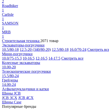
2
Roadhiker
1
Carlisle
1
SAMSON
1
MRB
1
Строительная техника
2071 товар
Экскаваторы-погрузчики
10.5/80-18
12.5-20 (340/80-20)
12.5/80-18
16.0/70-24
Смотреть вс
Мини-погрузчики
10.0/75-15.3
10-16.5
12-16.5
14-17.5
Смотреть все
Колесные экскаваторы
10.00-20
Телескопические погрузчики
15.5/80-24
Грейдеры
14.00-24
Асфальтоукладчики и катки
Шины JCB
JCB 3CX
JCB 4CX
Шины Case
Популярные бренды