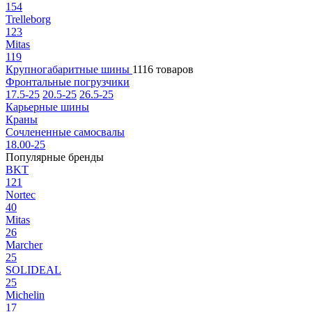
154
Trelleborg
123
Mitas
119
Крупногабаритные шины
1116 товаров
Фронтальные погрузчики
17.5-25
20.5-25
26.5-25
Карьерные шины
Краны
Сочлененные самосвалы
18.00-25
Популярные бренды
BKT
121
Nortec
40
Mitas
26
Marcher
25
SOLIDEAL
25
Michelin
17