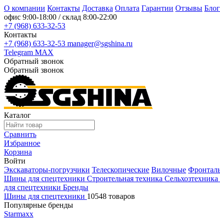
О компании
Контакты
Доставка
Оплата
Гарантии
Отзывы
Блог
офис
9:00-18:00
/ склад
8:00-22:00
+7 (968) 633-32-53
Контакты
+7 (968) 633-32-53
manager@sgshina.ru
Telegram
MAX
Обратный звонок
Обратный звонок
Каталог
Сравнить
Избранное
Корзина
Войти
Экскаваторы-погрузчики
Телескопические
Вилочные
Фронтал
Шины для спецтехники
Строительная техника
Сельхозтехника
для спецтехники
Бренды
Шины для спецтехники
10548 товаров
Популярные бренды
Starmaxx