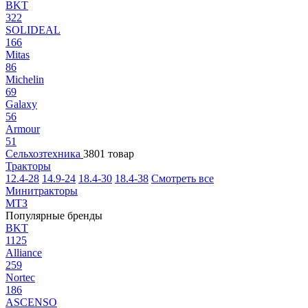
BKT
322
SOLIDEAL
166
Mitas
86
Michelin
69
Galaxy
56
Armour
51
Сельхозтехника
3801 товар
Тракторы
12.4-28
14.9-24
18.4-30
18.4-38
Смотреть все
Минитракторы
МТЗ
Популярные бренды
BKT
1125
Alliance
259
Nortec
186
ASCENSO