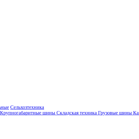
ьные
Сельхозтехника
Крупногабаритные шины
Складская техника
Грузовые шины
К