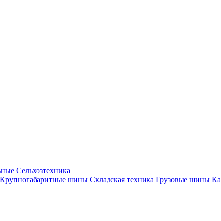
ьные
Сельхозтехника
Крупногабаритные шины
Складская техника
Грузовые шины
К