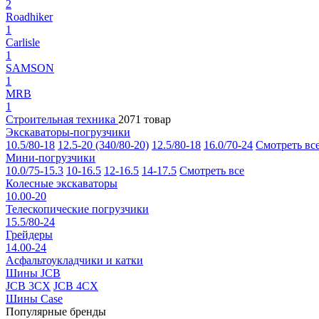
2
Roadhiker
1
Carlisle
1
SAMSON
1
MRB
1
Строительная техника
2071 товар
Экскаваторы-погрузчики
10.5/80-18
12.5-20 (340/80-20)
12.5/80-18
16.0/70-24
Смотреть вс
Мини-погрузчики
10.0/75-15.3
10-16.5
12-16.5
14-17.5
Смотреть все
Колесные экскаваторы
10.00-20
Телескопические погрузчики
15.5/80-24
Грейдеры
14.00-24
Асфальтоукладчики и катки
Шины JCB
JCB 3CX
JCB 4CX
Шины Case
Популярные бренды