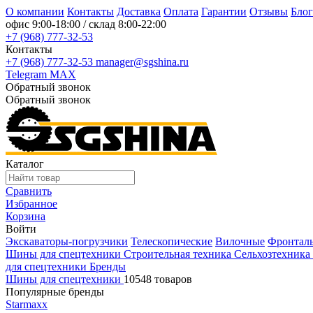
О компании
Контакты
Доставка
Оплата
Гарантии
Отзывы
Блог
офис
9:00-18:00
/ склад
8:00-22:00
+7 (968) 777-32-53
Контакты
+7 (968) 777-32-53
manager@sgshina.ru
Telegram
MAX
Обратный звонок
Обратный звонок
Каталог
Сравнить
Избранное
Корзина
Войти
Экскаваторы-погрузчики
Телескопические
Вилочные
Фронтал
Шины для спецтехники
Строительная техника
Сельхозтехника
для спецтехники
Бренды
Шины для спецтехники
10548 товаров
Популярные бренды
Starmaxx