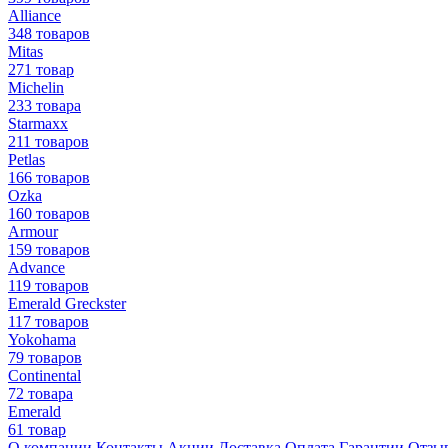
Alliance
348 товаров
Mitas
271 товар
Michelin
233 товара
Starmaxx
211 товаров
Petlas
166 товаров
Ozka
160 товаров
Armour
159 товаров
Advance
119 товаров
Emerald Greckster
117 товаров
Yokohama
79 товаров
Continental
72 товара
Emerald
61 товар
О компании
Контакты
Акции
Доставка
Оплата
Гарантии
Отзы