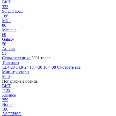
BKT
322
SOLIDEAL
166
Mitas
86
Michelin
69
Galaxy
56
Armour
51
Сельхозтехника
3801 товар
Тракторы
12.4-28
14.9-24
18.4-30
18.4-38
Смотреть все
Минитракторы
МТЗ
Популярные бренды
BKT
1125
Alliance
259
Nortec
186
ASCENSO