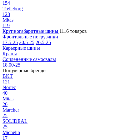
154
Trelleborg
123
Mitas
119
Крупногабаритные шины
1116 товаров
Фронтальные погрузчики
17.5-25
20.5-25
26.5-25
Карьерные шины
Краны
Сочлененные самосвалы
18.00-25
Популярные бренды
BKT
121
Nortec
40
Mitas
26
Marcher
25
SOLIDEAL
25
Michelin
17