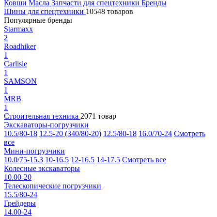
Ковши
Масла
Запчасти для спецтехники
Бренды
Шины для спецтехники
10548 товаров
Популярные бренды
Starmaxx
2
Roadhiker
1
Carlisle
1
SAMSON
1
MRB
1
Строительная техника
2071 товар
Экскаваторы-погрузчики
10.5/80-18
12.5-20 (340/80-20)
12.5/80-18
16.0/70-24
Смотреть
все
Мини-погрузчики
10.0/75-15.3
10-16.5
12-16.5
14-17.5
Смотреть все
Колесные экскаваторы
10.00-20
Телескопические погрузчики
15.5/80-24
Грейдеры
14.00-24