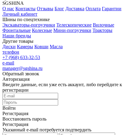
SGSHINA
О нас
Контакты
Отзывы
Блог
Доставка
Оплата
Гарантии
Личный кабинет
Шины по спецтехнике
Экскаваторы-погрузчики
Телескопические
Вилочные
Фронтальные
Колесные
Мини-погрузчики
Тракторы
Наши бренды
Другие товары
Диски
Камеры
Ковши
Масла
телефон
+7 (968) 633-32-53
e-mail
manager@sgshina.ru
Обратный звонок
Авторизация
Введите данные, если уже есть аккаунт, либо перейдите к
регистрации
Войти
Регистрация
Восстановить пароль
Регистрация
Указанный e-mail потребуется подтвердить