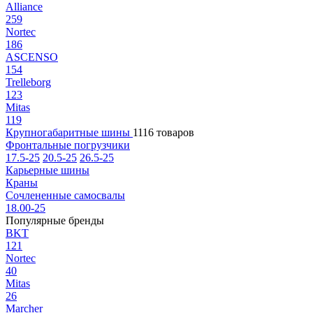
Alliance
259
Nortec
186
ASCENSO
154
Trelleborg
123
Mitas
119
Крупногабаритные шины
1116 товаров
Фронтальные погрузчики
17.5-25
20.5-25
26.5-25
Карьерные шины
Краны
Сочлененные самосвалы
18.00-25
Популярные бренды
BKT
121
Nortec
40
Mitas
26
Marcher