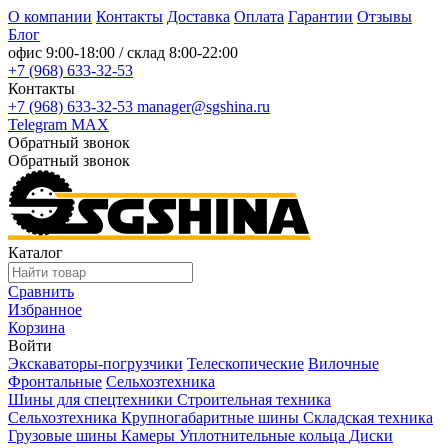
О компании
Контакты
Доставка
Оплата
Гарантии
Отзывы
Блог
офис
9:00-18:00
/ склад
8:00-22:00
+7 (968) 633-32-53
Контакты
+7 (968) 633-32-53
manager@sgshina.ru
Telegram
MAX
Обратный звонок
Обратный звонок
Каталог
Сравнить
Избранное
Корзина
Войти
Экскаваторы-погрузчики
Телескопические
Вилочные
Фронтальные
Сельхозтехника
Шины для спецтехники
Строительная техника
Сельхозтехника
Крупногабаритные шины
Складская техника
Грузовые шины
Камеры
Уплотнительные кольца
Диски