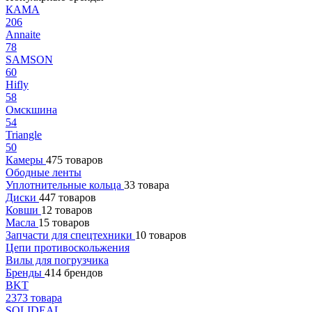
КАМА
206
Annaite
78
SAMSON
60
Hifly
58
Омскшина
54
Triangle
50
Камеры
475 товаров
Ободные ленты
Уплотнительные кольца
33 товара
Диски
447 товаров
Ковши
12 товаров
Масла
15 товаров
Запчасти для спецтехники
10 товаров
Цепи противоскольжения
Вилы для погрузчика
Бренды
414 брендов
BKT
2373 товара
SOLIDEAL