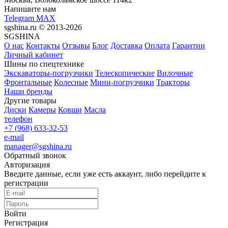
Напишите нам
Telegram
MAX
sgshina.ru © 2013-2026
SGSHINA
О нас
Контакты
Отзывы
Блог
Доставка
Оплата
Гарантии
Личный кабинет
Шины по спецтехнике
Экскаваторы-погрузчики
Телескопические
Вилочные
Фронтальные
Колесные
Мини-погрузчики
Тракторы
Наши бренды
Другие товары
Диски
Камеры
Ковши
Масла
телефон
+7 (968) 633-32-53
e-mail
manager@sgshina.ru
Обратный звонок
Авторизация
Введите данные, если уже есть аккаунт, либо перейдите к
регистрации
Войти
Регистрация