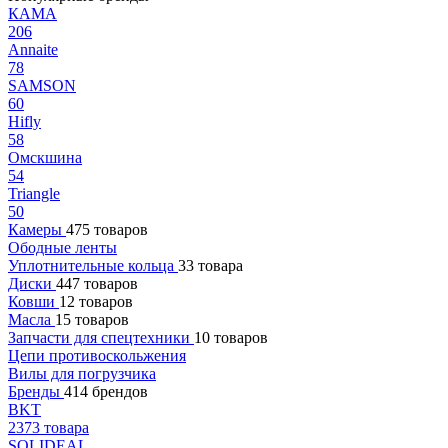
КАМА
206
Annaite
78
SAMSON
60
Hifly
58
Омскшина
54
Triangle
50
Камеры
475 товаров
Ободные ленты
Уплотнительные кольца
33 товара
Диски
447 товаров
Ковши
12 товаров
Масла
15 товаров
Запчасти для спецтехники
10 товаров
Цепи противоскольжения
Вилы для погрузчика
Бренды
414 брендов
BKT
2373 товара
SOLIDEAL