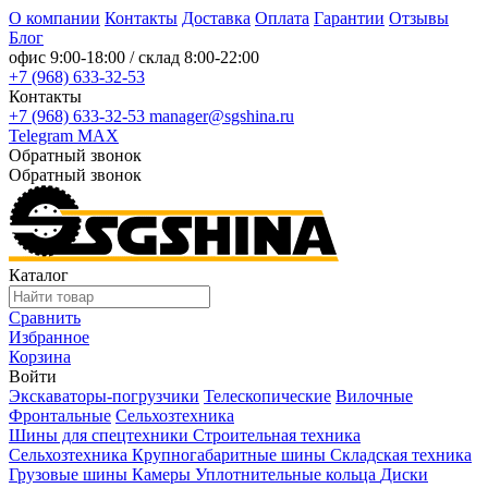
О компании
Контакты
Доставка
Оплата
Гарантии
Отзывы
Блог
офис
9:00-18:00
/ склад
8:00-22:00
+7 (968) 633-32-53
Контакты
+7 (968) 633-32-53
manager@sgshina.ru
Telegram
MAX
Обратный звонок
Обратный звонок
Каталог
Сравнить
Избранное
Корзина
Войти
Экскаваторы-погрузчики
Телескопические
Вилочные
Фронтальные
Сельхозтехника
Шины для спецтехники
Строительная техника
Сельхозтехника
Крупногабаритные шины
Складская техника
Грузовые шины
Камеры
Уплотнительные кольца
Диски