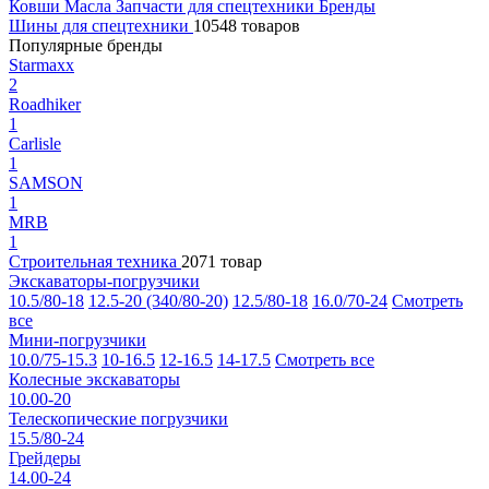
Ковши
Масла
Запчасти для спецтехники
Бренды
Шины для спецтехники
10548 товаров
Популярные бренды
Starmaxx
2
Roadhiker
1
Carlisle
1
SAMSON
1
MRB
1
Строительная техника
2071 товар
Экскаваторы-погрузчики
10.5/80-18
12.5-20 (340/80-20)
12.5/80-18
16.0/70-24
Смотреть
все
Мини-погрузчики
10.0/75-15.3
10-16.5
12-16.5
14-17.5
Смотреть все
Колесные экскаваторы
10.00-20
Телескопические погрузчики
15.5/80-24
Грейдеры
14.00-24