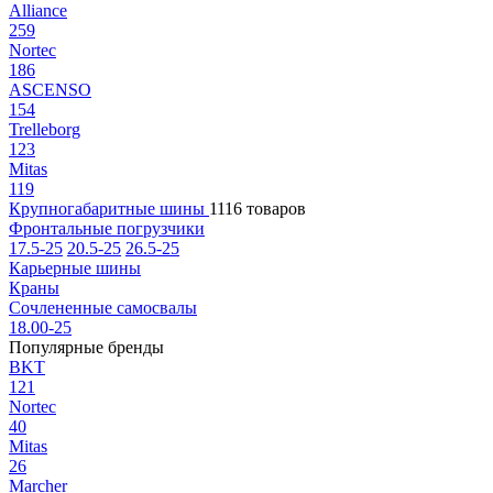
Alliance
259
Nortec
186
ASCENSO
154
Trelleborg
123
Mitas
119
Крупногабаритные шины
1116 товаров
Фронтальные погрузчики
17.5-25
20.5-25
26.5-25
Карьерные шины
Краны
Сочлененные самосвалы
18.00-25
Популярные бренды
BKT
121
Nortec
40
Mitas
26
Marcher