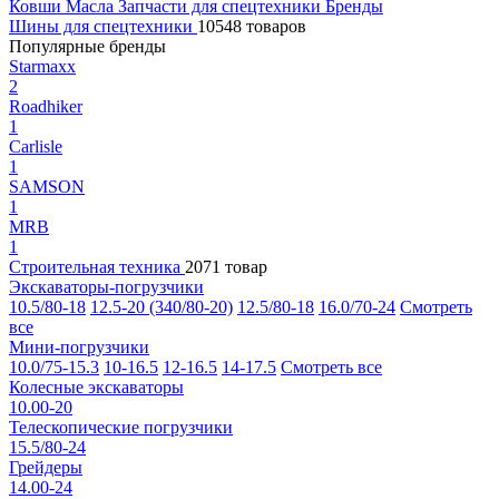
Ковши
Масла
Запчасти для спецтехники
Бренды
Шины для спецтехники
10548 товаров
Популярные бренды
Starmaxx
2
Roadhiker
1
Carlisle
1
SAMSON
1
MRB
1
Строительная техника
2071 товар
Экскаваторы-погрузчики
10.5/80-18
12.5-20 (340/80-20)
12.5/80-18
16.0/70-24
Смотреть
все
Мини-погрузчики
10.0/75-15.3
10-16.5
12-16.5
14-17.5
Смотреть все
Колесные экскаваторы
10.00-20
Телескопические погрузчики
15.5/80-24
Грейдеры
14.00-24