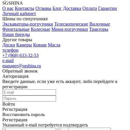
SGSHINA
О нас
Контакты
Отзывы
Блог
Доставка
Оплата
Гарантии
Личный кабинет
Шины по спецтехнике
Экскаваторы-погрузчики
Телескопические
Вилочные
Фронтальные
Колесные
Мини-погрузчики
Тракторы
Наши бренды
Другие товары
Диски
Камеры
Ковши
Масла
телефон
+7 (968) 633-32-53
e-mail
manager@sgshina.ru
Обратный звонок
Авторизация
Введите данные, если уже есть аккаунт, либо перейдите к
регистрации
Войти
Регистрация
Восстановить пароль
Регистрация
Указанный e-mail потребуется подтвердить