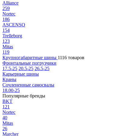
Alliance
259
Nortec
186
ASCENSO
154
Trelleborg
123
Mitas
119
Крупногабаритные шины
1116 товаров
Фронтальные погрузчики
17.5-25
20.5-25
26.5-25
Карьерные шины
Краны
Сочлененные самосвалы
18.00-25
Популярные бренды
BKT
121
Nortec
40
Mitas
26
Marcher