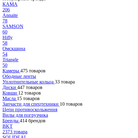
КАМА
206
Annaite
78
SAMSON
60
Hifly
58
Омскшина
54
Triangle
50
Камеры
475 товаров
Ободные ленты
Уплотнительные кольца
33 товара
Диски
447 товаров
Ковши
12 товаров
Масла
15 товаров
Запчасти для спецтехники
10 товаров
Цепи противоскольжения
Вилы для погрузчика
Бренды
414 брендов
BKT
2373 товара
SOLIDEAL