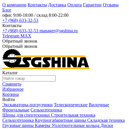
О компании
Контакты
Доставка
Оплата
Гарантии
Отзывы
Блог
офис
9:00-18:00
/ склад
8:00-22:00
+7 (968) 633-32-53
Контакты
+7 (968) 633-32-53
manager@sgshina.ru
Telegram
MAX
Обратный звонок
Обратный звонок
Каталог
Сравнить
Избранное
Корзина
Войти
Экскаваторы-погрузчики
Телескопические
Вилочные
Фронтальные
Сельхозтехника
Шины для спецтехники
Строительная техника
Сельхозтехника
Крупногабаритные шины
Складская техника
Грузовые шины
Камеры
Уплотнительные кольца
Диски